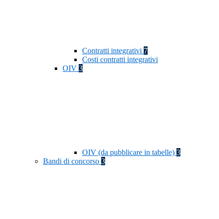
Contratti integrativi
7
Costi contratti integrativi
OIV
3
OIV (da pubblicare in tabelle)
3
Bandi di concorso
3