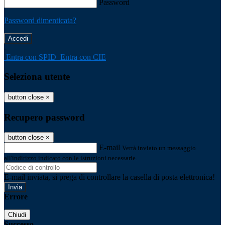
Password
Password dimenticata?
-
Entra con SPID
Entra con CIE
Seleziona utente
button close
×
Recupero password
button close
×
E-mail
Verrà inviato un messaggio
all'indirizzo indicato con le istruzioni necessarie.
E-mail inviata, si prega di controllare la casella di posta elettronica!
Errore
Chiudi
Successo