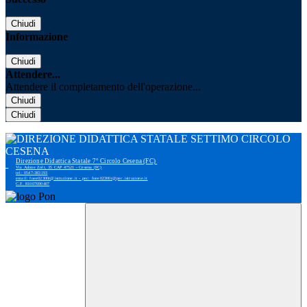
Chiudi
Informazione
Chiudi
Attendere...
Attendere il completamento dell'operazione...
Chiudi
Chiudi
Direzione Didattica Statale 7° Circolo Cesena (FC)
Via Adone Zoli, 35 CAP 47521 - Cesena (FC)
tel: 0547-383193
email: foee02300r@istruzione.it - pec: foee02300r@pec.istruzione.it
C.F. 81007690407