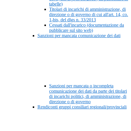
tabelle)
Titolari di incarichi di amministrazione, di
direzione o di governo di cui all'art. 14, co.
1-bis, del dlgs n. 33/2013
Cessati dall'incarico (documentazione da
pubblicare sul sito web)
Sanzioni per mancata comunicazione dei dati
Sanzioni per mancata o incompleta
comunicazione dei dati da parte dei titolari
di incarichi politici, di amministrazione, di
direzione o di governo
Rendiconti gruppi consiliari regionali/provinciali