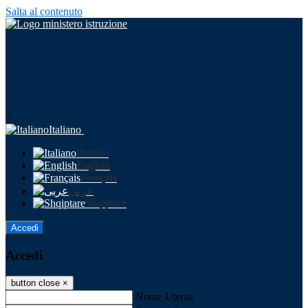
Salta al contenuto
Italiano
Italiano
English
Français
عربى
Shqiptare
Accedi
Accedi
button close
×
Nome Utente