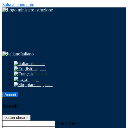
Salta al contenuto
Italiano
Italiano
English
Français
عربى
Shqiptare
Accedi
Accedi
button close
×
Nome Utente