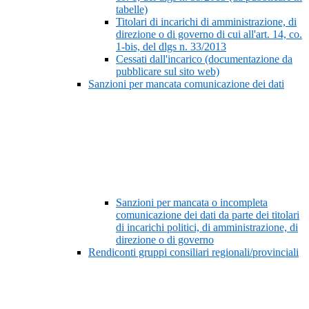
tabelle)
Titolari di incarichi di amministrazione, di
direzione o di governo di cui all'art. 14, co.
1-bis, del dlgs n. 33/2013
Cessati dall'incarico (documentazione da
pubblicare sul sito web)
Sanzioni per mancata comunicazione dei dati
Sanzioni per mancata o incompleta
comunicazione dei dati da parte dei titolari
di incarichi politici, di amministrazione, di
direzione o di governo
Rendiconti gruppi consiliari regionali/provinciali