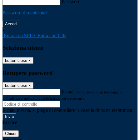
Password
Password dimenticata?
-
Entra con SPID
Entra con CIE
Seleziona utente
button close
×
Recupero password
button close
×
E-mail
Verrà inviato un messaggio
all'indirizzo indicato con le istruzioni necessarie.
E-mail inviata, si prega di controllare la casella di posta elettronica!
Errore
Chiudi
Successo