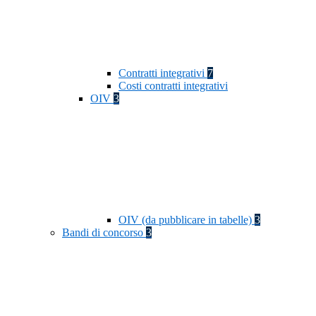
Contratti integrativi
7
Costi contratti integrativi
OIV
3
OIV (da pubblicare in tabelle)
3
Bandi di concorso
3