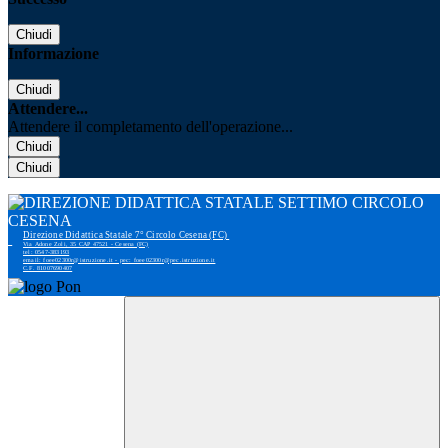
Chiudi
Informazione
Chiudi
Attendere...
Attendere il completamento dell'operazione...
Chiudi
Chiudi
Direzione Didattica Statale 7° Circolo Cesena (FC)
Via Adone Zoli, 35 CAP 47521 - Cesena (FC)
tel: 0547-383193
email: foee02300r@istruzione.it - pec: foee02300r@pec.istruzione.it
C.F. 81007690407