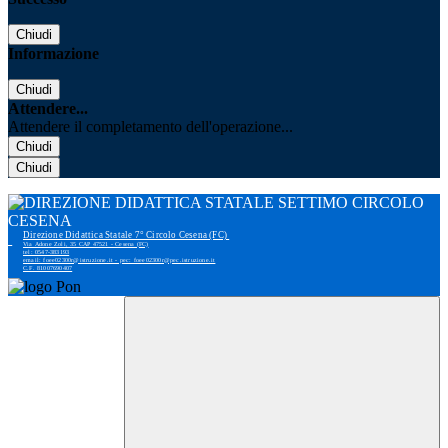
Chiudi
Informazione
Chiudi
Attendere...
Attendere il completamento dell'operazione...
Chiudi
Chiudi
Direzione Didattica Statale 7° Circolo Cesena (FC)
Via Adone Zoli, 35 CAP 47521 - Cesena (FC)
tel: 0547-383193
email: foee02300r@istruzione.it - pec: foee02300r@pec.istruzione.it
C.F. 81007690407