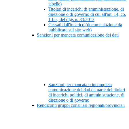
tabelle)
Titolari di incarichi di amministrazione, di
direzione o di governo di cui all'art. 14, co.
1-bis, del dlgs n. 33/2013
Cessati dall'incarico (documentazione da
pubblicare sul sito web)
Sanzioni per mancata comunicazione dei dati
Sanzioni per mancata o incompleta
comunicazione dei dati da parte dei titolari
di incarichi politici, di amministrazione, di
direzione o di governo
Rendiconti gruppi consiliari regionali/provinciali