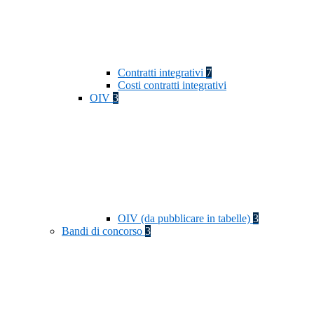
Contratti integrativi
7
Costi contratti integrativi
OIV
3
OIV (da pubblicare in tabelle)
3
Bandi di concorso
3