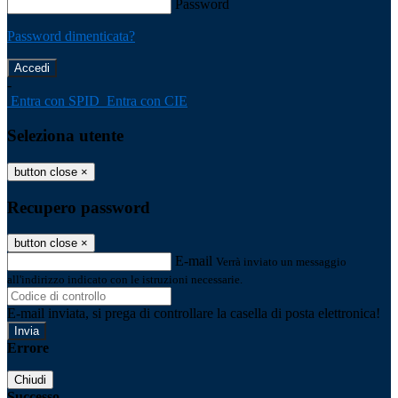
Password
Password dimenticata?
-
Entra con SPID
Entra con CIE
Seleziona utente
button close
×
Recupero password
button close
×
E-mail
Verrà inviato un messaggio
all'indirizzo indicato con le istruzioni necessarie.
E-mail inviata, si prega di controllare la casella di posta elettronica!
Errore
Chiudi
Successo