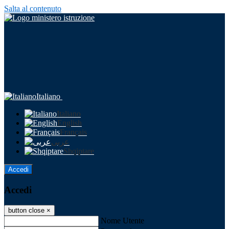
Salta al contenuto
Italiano
Italiano
English
Français
عربى
Shqiptare
Accedi
Accedi
button close
×
Nome Utente