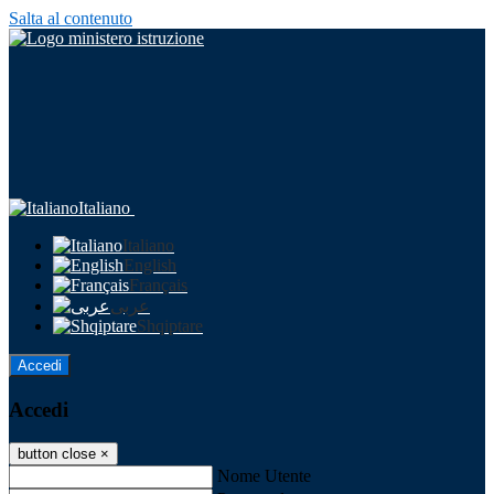
Salta al contenuto
Italiano
Italiano
English
Français
عربى
Shqiptare
Accedi
Accedi
button close
×
Nome Utente