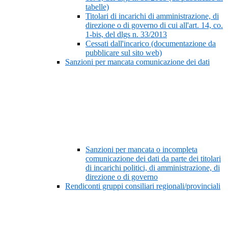
tabelle)
Titolari di incarichi di amministrazione, di
direzione o di governo di cui all'art. 14, co.
1-bis, del dlgs n. 33/2013
Cessati dall'incarico (documentazione da
pubblicare sul sito web)
Sanzioni per mancata comunicazione dei dati
Sanzioni per mancata o incompleta
comunicazione dei dati da parte dei titolari
di incarichi politici, di amministrazione, di
direzione o di governo
Rendiconti gruppi consiliari regionali/provinciali