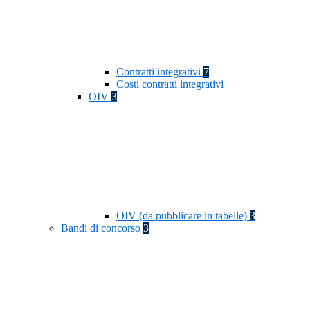
Contratti integrativi
7
Costi contratti integrativi
OIV
3
OIV (da pubblicare in tabelle)
3
Bandi di concorso
3