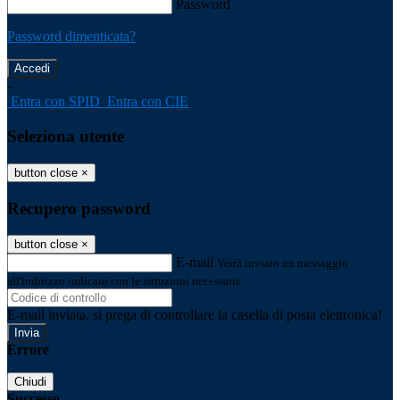
Password
Password dimenticata?
-
Entra con SPID
Entra con CIE
Seleziona utente
button close
×
Recupero password
button close
×
E-mail
Verrà inviato un messaggio
all'indirizzo indicato con le istruzioni necessarie.
E-mail inviata, si prega di controllare la casella di posta elettronica!
Errore
Chiudi
Successo