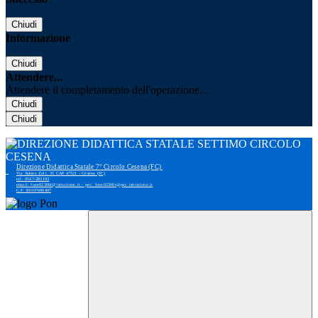
Chiudi
Informazione
Chiudi
Attendere...
Attendere il completamento dell'operazione...
Chiudi
Chiudi
Direzione Didattica Statale 7° Circolo Cesena (FC)
Via Adone Zoli, 35 CAP 47521 - Cesena (FC)
tel: 0547-383193
email: foee02300r@istruzione.it - pec: foee02300r@pec.istruzione.it
C.F. 81007690407