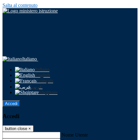
Salta al contenuto
Italiano
Italiano
English
Français
عربى
Shqiptare
Accedi
Accedi
button close
×
Nome Utente