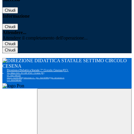
Chiudi
Informazione
Chiudi
Attendere...
Attendere il completamento dell'operazione...
Chiudi
Chiudi
Direzione Didattica Statale 7° Circolo Cesena (FC)
Via Adone Zoli, 35 CAP 47521 - Cesena (FC)
tel: 0547-383193
email: foee02300r@istruzione.it - pec: foee02300r@pec.istruzione.it
C.F. 81007690407