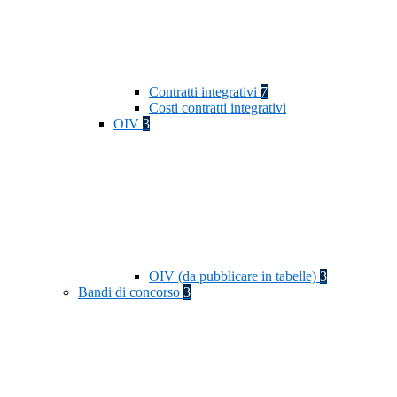
Contratti integrativi
7
Costi contratti integrativi
OIV
3
OIV (da pubblicare in tabelle)
3
Bandi di concorso
3