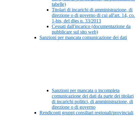
tabelle)
Titolari di incarichi di amministrazione, di
direzione o di governo di cui all'art. 14, co.
1-bis, del dlgs n. 33/2013
Cessati dall'incarico (documentazione da
pubblicare sul sito web)
Sanzioni per mancata comunicazione dei dati
Sanzioni per mancata o incompleta
comunicazione dei dati da parte dei titolari
di incarichi politici, di amministrazione, di
direzione o di governo
Rendiconti gruppi consiliari regionali/provinciali