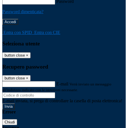
Password
Password dimenticata?
-
Entra con SPID
Entra con CIE
Seleziona utente
button close
×
Recupero password
button close
×
E-mail
Verrà inviato un messaggio
all'indirizzo indicato con le istruzioni necessarie.
E-mail inviata, si prega di controllare la casella di posta elettronica!
Errore
Chiudi
Successo