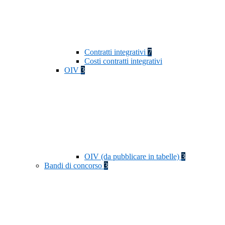
Contratti integrativi
7
Costi contratti integrativi
OIV
3
OIV (da pubblicare in tabelle)
3
Bandi di concorso
3