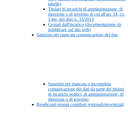
tabelle)
Titolari di incarichi di amministrazione, di
direzione o di governo di cui all'art. 14, co.
1-bis, del dlgs n. 33/2013
Cessati dall'incarico (documentazione da
pubblicare sul sito web)
Sanzioni per mancata comunicazione dei dati
Sanzioni per mancata o incompleta
comunicazione dei dati da parte dei titolari
di incarichi politici, di amministrazione, di
direzione o di governo
Rendiconti gruppi consiliari regionali/provinciali