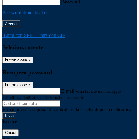
Password
Password dimenticata?
-
Entra con SPID
Entra con CIE
Seleziona utente
button close
×
Recupero password
button close
×
E-mail
Verrà inviato un messaggio
all'indirizzo indicato con le istruzioni necessarie.
E-mail inviata, si prega di controllare la casella di posta elettronica!
Errore
Chiudi
Successo