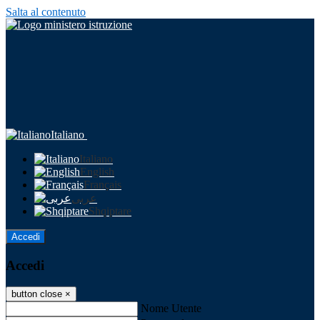
Salta al contenuto
Italiano
Italiano
English
Français
عربى
Shqiptare
Accedi
Accedi
button close
×
Nome Utente