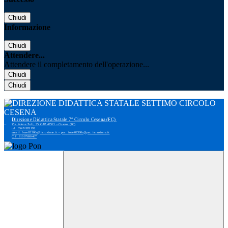
Chiudi
Informazione
Chiudi
Attendere...
Attendere il completamento dell'operazione...
Chiudi
Chiudi
Direzione Didattica Statale 7° Circolo Cesena (FC)
Via Adone Zoli, 35 CAP 47521 - Cesena (FC)
tel: 0547-383193
email: foee02300r@istruzione.it - pec: foee02300r@pec.istruzione.it
C.F. 81007690407