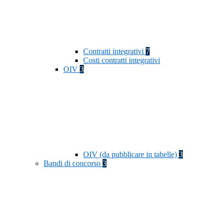
Contratti integrativi
7
Costi contratti integrativi
OIV
3
OIV (da pubblicare in tabelle)
3
Bandi di concorso
3