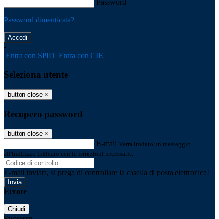
Password
Password dimenticata?
-
Entra con SPID
Entra con CIE
Seleziona utente
button close
×
Recupero password
button close
×
E-mail
Verrà inviato un messaggio
all'indirizzo indicato con le istruzioni necessarie.
E-mail inviata, si prega di controllare la casella di posta elettronica!
Errore
Chiudi
Successo