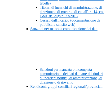
tabelle)
Titolari di incarichi di amministrazione, di
direzione o di governo di cui all'art. 14, co.
1-bis, del dlgs n. 33/2013
Cessati dall'incarico (documentazione da
pubblicare sul sito web)
Sanzioni per mancata comunicazione dei dati
Sanzioni per mancata o incompleta
comunicazione dei dati da parte dei titolari
di incarichi politici, di amministrazione, di
direzione o di governo
Rendiconti gruppi consiliari regionali/provinciali