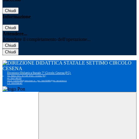
Chiudi
Informazione
Chiudi
Attendere...
Attendere il completamento dell'operazione...
Chiudi
Chiudi
Direzione Didattica Statale 7° Circolo Cesena (FC)
Via Adone Zoli, 35 CAP 47521 - Cesena (FC)
tel: 0547-383193
email: foee02300r@istruzione.it - pec: foee02300r@pec.istruzione.it
C.F. 81007690407