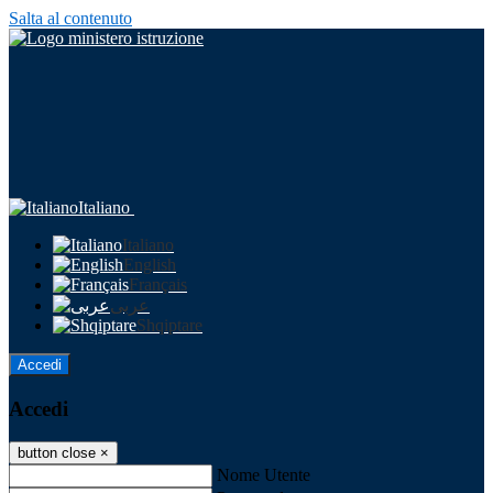
Salta al contenuto
Italiano
Italiano
English
Français
عربى
Shqiptare
Accedi
Accedi
button close
×
Nome Utente