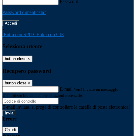
Password
Password dimenticata?
-
Entra con SPID
Entra con CIE
Seleziona utente
button close
×
Recupero password
button close
×
E-mail
Verrà inviato un messaggio
all'indirizzo indicato con le istruzioni necessarie.
E-mail inviata, si prega di controllare la casella di posta elettronica!
Errore
Chiudi
Successo