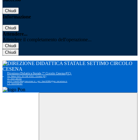
Chiudi
Informazione
Chiudi
Attendere...
Attendere il completamento dell'operazione...
Chiudi
Chiudi
Direzione Didattica Statale 7° Circolo Cesena (FC)
Via Adone Zoli, 35 CAP 47521 - Cesena (FC)
tel: 0547-383193
email: foee02300r@istruzione.it - pec: foee02300r@pec.istruzione.it
C.F. 81007690407