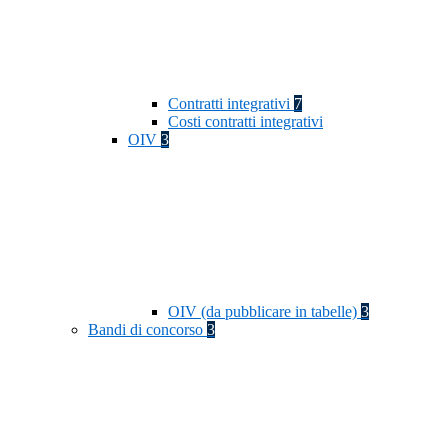
Contratti integrativi
7
Costi contratti integrativi
OIV
3
OIV (da pubblicare in tabelle)
3
Bandi di concorso
3