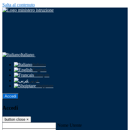
Salta al contenuto
Italiano
Italiano
English
Français
عربى
Shqiptare
Accedi
Accedi
button close
×
Nome Utente