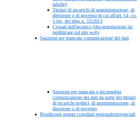
tabelle)
Titolari di incarichi di amministrazione, di
direzione o di governo di cui all'art. 14, co.
1-bis, del dlgs n. 33/2013
Cessati dall'incarico (documentazione da
pubblicare sul sito web)
Sanzioni per mancata comunicazione dei dati
Sanzioni per mancata o incompleta
comunicazione dei dati da parte dei titolari
di incarichi politici, di amministrazione, di
direzione o di governo
Rendiconti gruppi consiliari regionali/provinciali