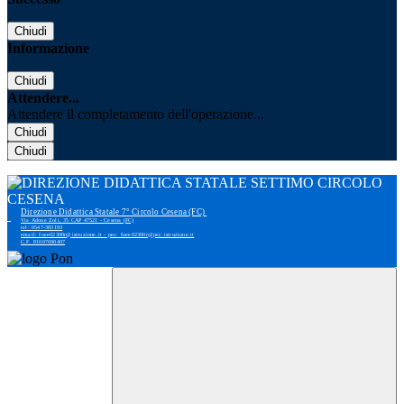
Chiudi
Informazione
Chiudi
Attendere...
Attendere il completamento dell'operazione...
Chiudi
Chiudi
Direzione Didattica Statale 7° Circolo Cesena (FC)
Via Adone Zoli, 35 CAP 47521 - Cesena (FC)
tel: 0547-383193
email: foee02300r@istruzione.it - pec: foee02300r@pec.istruzione.it
C.F. 81007690407