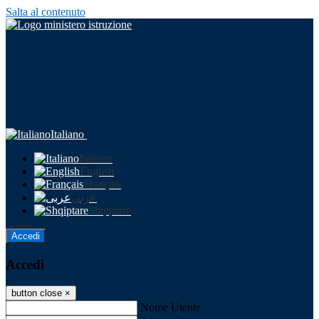
Salta al contenuto
Italiano
Italiano
English
Français
عربى
Shqiptare
Accedi
Accedi
button close
×
Nome Utente