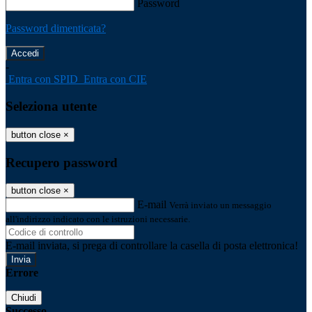
Password
Password dimenticata?
-
Entra con SPID
Entra con CIE
Seleziona utente
button close
×
Recupero password
button close
×
E-mail
Verrà inviato un messaggio
all'indirizzo indicato con le istruzioni necessarie.
E-mail inviata, si prega di controllare la casella di posta elettronica!
Errore
Chiudi
Successo