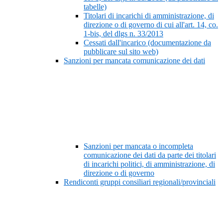
tabelle)
Titolari di incarichi di amministrazione, di
direzione o di governo di cui all'art. 14, co.
1-bis, del dlgs n. 33/2013
Cessati dall'incarico (documentazione da
pubblicare sul sito web)
Sanzioni per mancata comunicazione dei dati
Sanzioni per mancata o incompleta
comunicazione dei dati da parte dei titolari
di incarichi politici, di amministrazione, di
direzione o di governo
Rendiconti gruppi consiliari regionali/provinciali