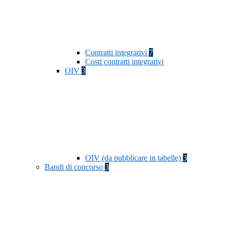
Contratti integrativi
7
Costi contratti integrativi
OIV
3
OIV (da pubblicare in tabelle)
3
Bandi di concorso
3