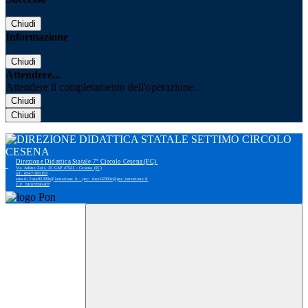
Chiudi
Informazione
Chiudi
Attendere...
Attendere il completamento dell'operazione...
Chiudi
Chiudi
Direzione Didattica Statale 7° Circolo Cesena (FC)
Via Adone Zoli, 35 CAP 47521 - Cesena (FC)
tel: 0547-383193
email: foee02300r@istruzione.it - pec: foee02300r@pec.istruzione.it
C.F. 81007690407