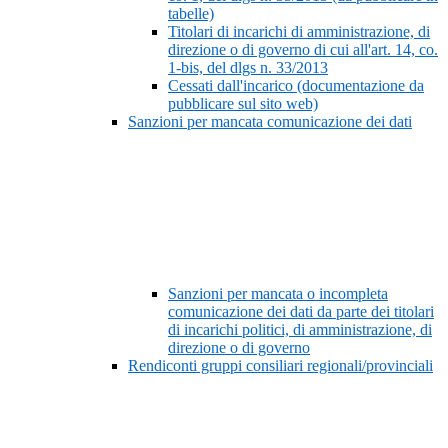
tabelle)
Titolari di incarichi di amministrazione, di
direzione o di governo di cui all'art. 14, co.
1-bis, del dlgs n. 33/2013
Cessati dall'incarico (documentazione da
pubblicare sul sito web)
Sanzioni per mancata comunicazione dei dati
Sanzioni per mancata o incompleta
comunicazione dei dati da parte dei titolari
di incarichi politici, di amministrazione, di
direzione o di governo
Rendiconti gruppi consiliari regionali/provinciali