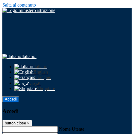
Salta al contenuto
Italiano
Italiano
English
Français
عربى
Shqiptare
Accedi
Accedi
button close
×
Nome Utente