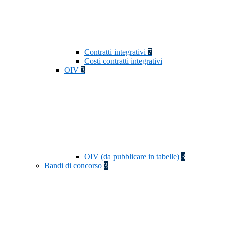
Contratti integrativi
7
Costi contratti integrativi
OIV
3
OIV (da pubblicare in tabelle)
3
Bandi di concorso
3