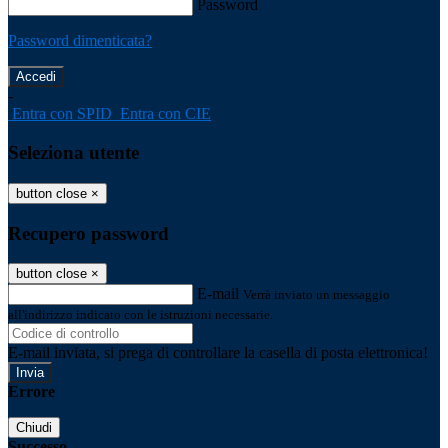
Password
Password dimenticata?
-
Entra con SPID
Entra con CIE
Seleziona utente
button close
×
Recupero password
button close
×
E-mail
Verrà inviato un messaggio
all'indirizzo indicato con le istruzioni necessarie.
E-mail inviata, si prega di controllare la casella di posta elettronica!
Errore
Chiudi
Successo