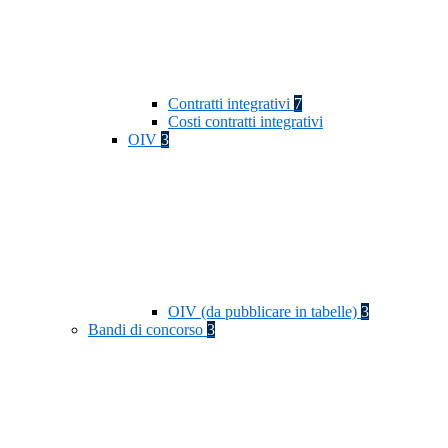
Contratti integrativi
7
Costi contratti integrativi
OIV
3
OIV (da pubblicare in tabelle)
3
Bandi di concorso
3