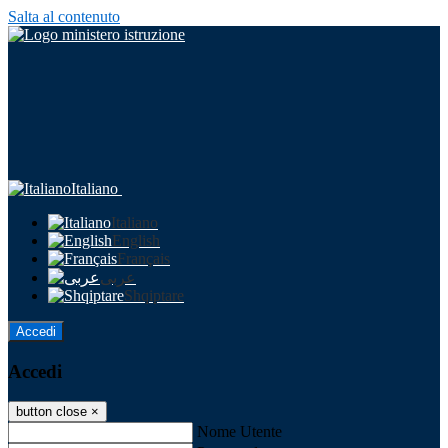
Salta al contenuto
Italiano
Italiano
English
Français
عربى
Shqiptare
Accedi
Accedi
button close
×
Nome Utente