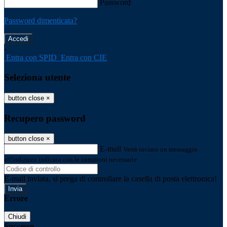
Password
Password dimenticata?
-
Entra con SPID
Entra con CIE
Seleziona utente
button close
×
Recupero password
button close
×
E-mail
Verrà inviato un messaggio
all'indirizzo indicato con le istruzioni necessarie.
E-mail inviata, si prega di controllare la casella di posta elettronica!
Errore
Chiudi
Successo