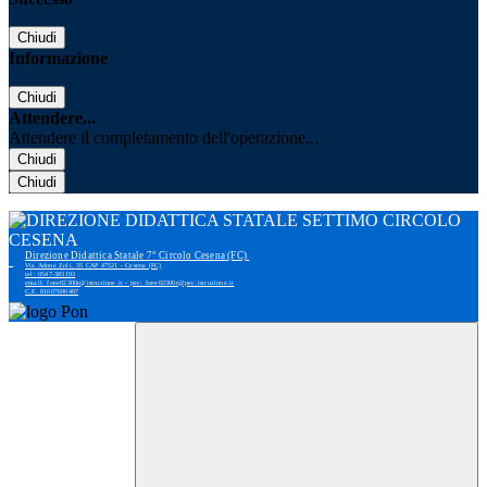
Chiudi
Informazione
Chiudi
Attendere...
Attendere il completamento dell'operazione...
Chiudi
Chiudi
Direzione Didattica Statale 7° Circolo Cesena (FC)
Via Adone Zoli, 35 CAP 47521 - Cesena (FC)
tel: 0547-383193
email: foee02300r@istruzione.it - pec: foee02300r@pec.istruzione.it
C.F. 81007690407