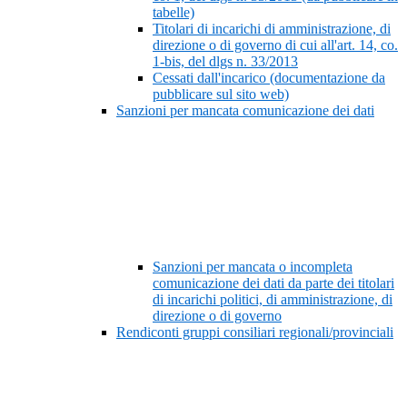
tabelle)
Titolari di incarichi di amministrazione, di
direzione o di governo di cui all'art. 14, co.
1-bis, del dlgs n. 33/2013
Cessati dall'incarico (documentazione da
pubblicare sul sito web)
Sanzioni per mancata comunicazione dei dati
Sanzioni per mancata o incompleta
comunicazione dei dati da parte dei titolari
di incarichi politici, di amministrazione, di
direzione o di governo
Rendiconti gruppi consiliari regionali/provinciali