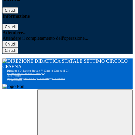
Chiudi
Informazione
Chiudi
Attendere...
Attendere il completamento dell'operazione...
Chiudi
Chiudi
Direzione Didattica Statale 7° Circolo Cesena (FC)
Via Adone Zoli, 35 CAP 47521 - Cesena (FC)
tel: 0547-383193
email: foee02300r@istruzione.it - pec: foee02300r@pec.istruzione.it
C.F. 81007690407