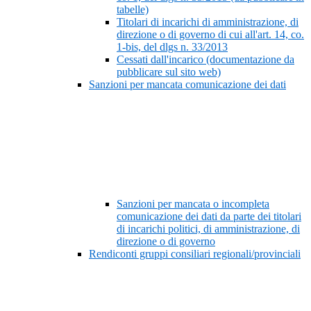
tabelle)
Titolari di incarichi di amministrazione, di
direzione o di governo di cui all'art. 14, co.
1-bis, del dlgs n. 33/2013
Cessati dall'incarico (documentazione da
pubblicare sul sito web)
Sanzioni per mancata comunicazione dei dati
Sanzioni per mancata o incompleta
comunicazione dei dati da parte dei titolari
di incarichi politici, di amministrazione, di
direzione o di governo
Rendiconti gruppi consiliari regionali/provinciali