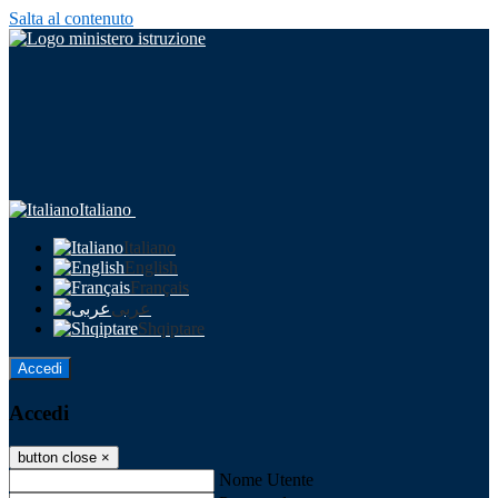
Salta al contenuto
Italiano
Italiano
English
Français
عربى
Shqiptare
Accedi
Accedi
button close
×
Nome Utente