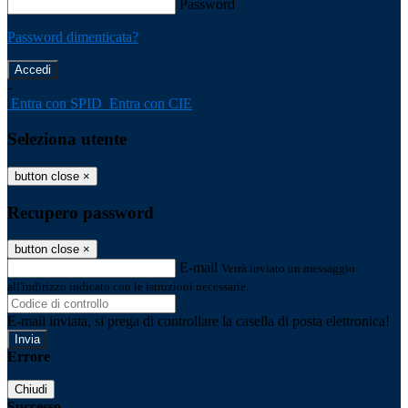
Password
Password dimenticata?
-
Entra con SPID
Entra con CIE
Seleziona utente
button close
×
Recupero password
button close
×
E-mail
Verrà inviato un messaggio
all'indirizzo indicato con le istruzioni necessarie.
E-mail inviata, si prega di controllare la casella di posta elettronica!
Errore
Chiudi
Successo