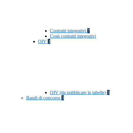
Contratti integrativi
7
Costi contratti integrativi
OIV
3
OIV (da pubblicare in tabelle)
3
Bandi di concorso
3