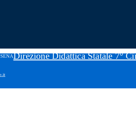
Direzione Didattica Statale 7° C
.it