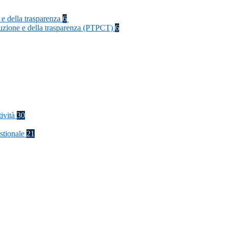
 e della trasparenza
6
rruzione e della trasparenza (PTPCT)
6
tività
30
stionale
21