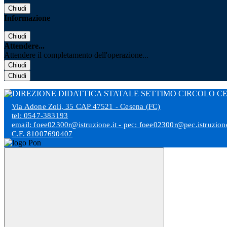
Chiudi
Informazione
Chiudi
Attendere...
Attendere il completamento dell'operazione...
Chiudi
Chiudi
Via Adone Zoli, 35 CAP 47521 - Cesena (FC)
tel: 0547-383193
email: foee02300r@istruzione.it - pec: foee02300r@pec.istruzione
C.F. 81007690407