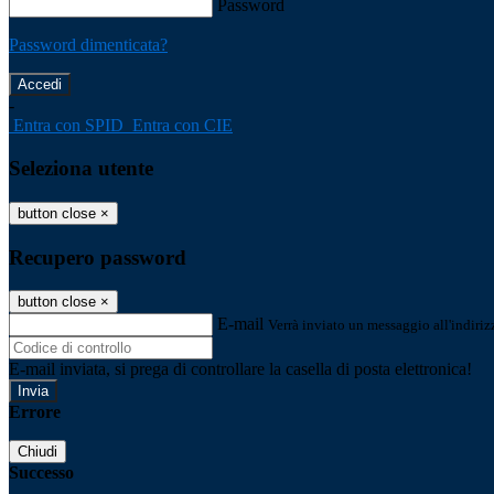
Password
Password dimenticata?
-
Entra con SPID
Entra con CIE
Seleziona utente
button close
×
Recupero password
button close
×
E-mail
Verrà inviato un messaggio all'indirizz
E-mail inviata, si prega di controllare la casella di posta elettronica!
Errore
Chiudi
Successo