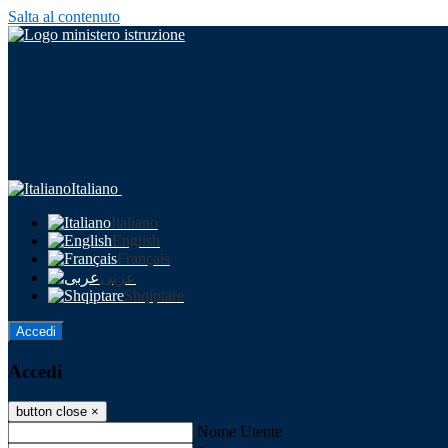
Salta al contenuto
Italiano
Italiano
English
Français
عربى
Shqiptare
Accedi
Accedi
button close
×
Nome Utente