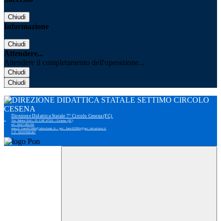
Chiudi
Informazione
Chiudi
Attendere...
Attendere il completamento dell'operazione...
Chiudi
Chiudi
Direzione Didattica Statale 7° Circolo Cesena (FC)
Via Adone Zoli, 35 CAP 47521 - Cesena (FC)
tel: 0547-383193
email: foee02300r@istruzione.it - pec: foee02300r@pec.istruzione.it
C.F. 81007690407