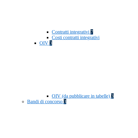
Contratti integrativi
7
Costi contratti integrativi
OIV
3
OIV (da pubblicare in tabelle)
3
Bandi di concorso
3