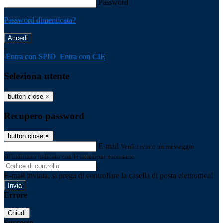
Password
Password dimenticata?
-
Entra con SPID
Entra con CIE
Seleziona utente
button close
×
Recupero password
button close
×
E-mail
Verrà inviato un messaggio
all'indirizzo indicato con le istruzioni necessarie.
E-mail inviata, si prega di controllare la casella di posta elettronica!
Errore
Chiudi
Successo