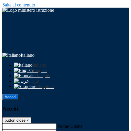
Salta al contenuto
Italiano
Italiano
English
Français
عربى
Shqiptare
Accedi
Accedi
button close
×
Nome Utente