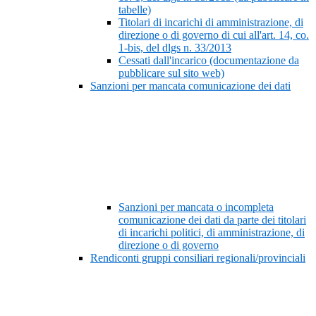
tabelle)
Titolari di incarichi di amministrazione, di
direzione o di governo di cui all'art. 14, co.
1-bis, del dlgs n. 33/2013
Cessati dall'incarico (documentazione da
pubblicare sul sito web)
Sanzioni per mancata comunicazione dei dati
Sanzioni per mancata o incompleta
comunicazione dei dati da parte dei titolari
di incarichi politici, di amministrazione, di
direzione o di governo
Rendiconti gruppi consiliari regionali/provinciali