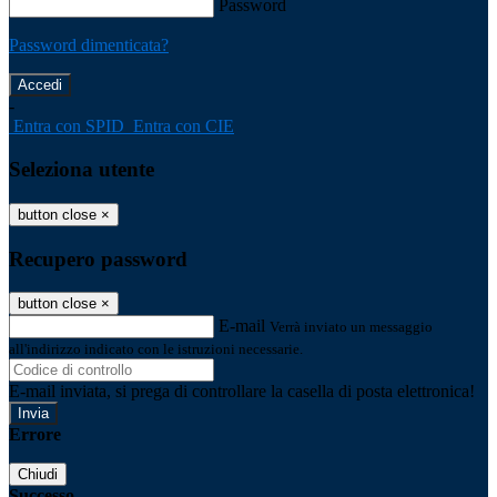
Password
Password dimenticata?
-
Entra con SPID
Entra con CIE
Seleziona utente
button close
×
Recupero password
button close
×
E-mail
Verrà inviato un messaggio
all'indirizzo indicato con le istruzioni necessarie.
E-mail inviata, si prega di controllare la casella di posta elettronica!
Errore
Chiudi
Successo