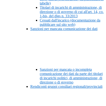
tabelle)
Titolari di incarichi di amministrazione, di
direzione o di governo di cui all'art. 14, co.
1-bis, del dlgs n. 33/2013
Cessati dall'incarico (documentazione da
pubblicare sul sito web)
Sanzioni per mancata comunicazione dei dati
Sanzioni per mancata o incompleta
comunicazione dei dati da parte dei titolari
di incarichi politici, di amministrazione, di
direzione o di governo
Rendiconti gruppi consiliari regionali/provinciali