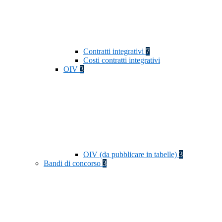
Contratti integrativi
7
Costi contratti integrativi
OIV
3
OIV (da pubblicare in tabelle)
3
Bandi di concorso
3