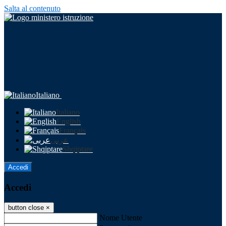
Salta al contenuto
Italiano
Italiano
English
Français
عربى
Shqiptare
Accedi
Accedi
button close
×
Nome Utente