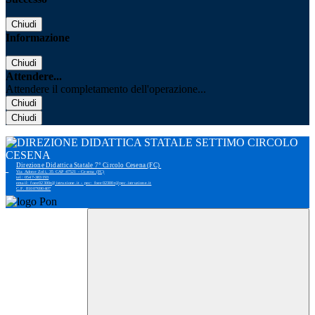
Chiudi
Informazione
Chiudi
Attendere...
Attendere il completamento dell'operazione...
Chiudi
Chiudi
Direzione Didattica Statale 7° Circolo Cesena (FC)
Via Adone Zoli, 35 CAP 47521 - Cesena (FC)
tel: 0547-383193
email: foee02300r@istruzione.it - pec: foee02300r@pec.istruzione.it
C.F. 81007690407