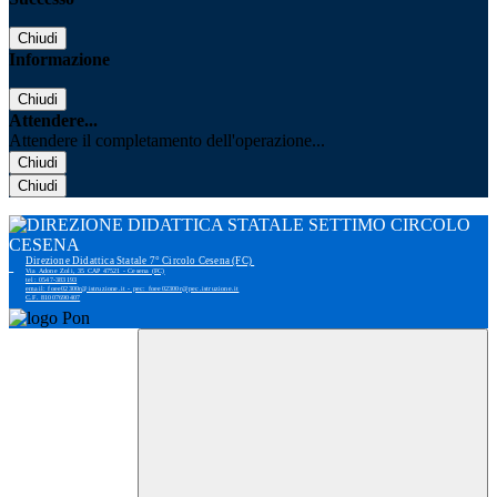
Chiudi
Informazione
Chiudi
Attendere...
Attendere il completamento dell'operazione...
Chiudi
Chiudi
Direzione Didattica Statale 7° Circolo Cesena (FC)
Via Adone Zoli, 35 CAP 47521 - Cesena (FC)
tel: 0547-383193
email: foee02300r@istruzione.it - pec: foee02300r@pec.istruzione.it
C.F. 81007690407