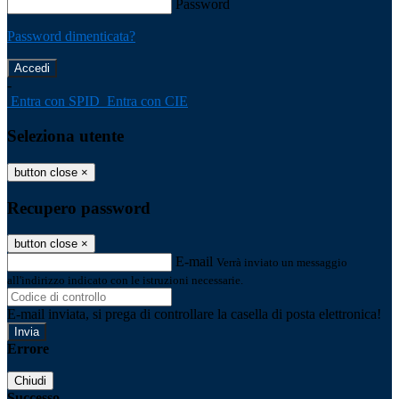
Password
Password dimenticata?
-
Entra con SPID
Entra con CIE
Seleziona utente
button close
×
Recupero password
button close
×
E-mail
Verrà inviato un messaggio
all'indirizzo indicato con le istruzioni necessarie.
E-mail inviata, si prega di controllare la casella di posta elettronica!
Errore
Chiudi
Successo