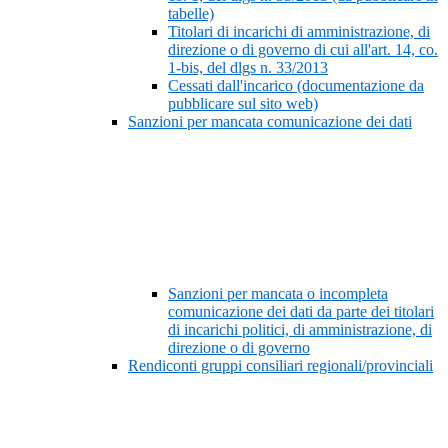
tabelle)
Titolari di incarichi di amministrazione, di
direzione o di governo di cui all'art. 14, co.
1-bis, del dlgs n. 33/2013
Cessati dall'incarico (documentazione da
pubblicare sul sito web)
Sanzioni per mancata comunicazione dei dati
Sanzioni per mancata o incompleta
comunicazione dei dati da parte dei titolari
di incarichi politici, di amministrazione, di
direzione o di governo
Rendiconti gruppi consiliari regionali/provinciali