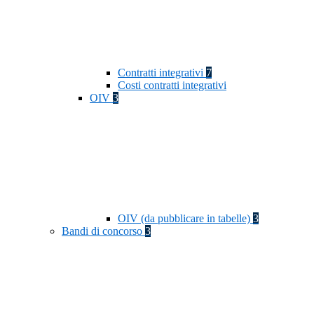
Contratti integrativi
7
Costi contratti integrativi
OIV
3
OIV (da pubblicare in tabelle)
3
Bandi di concorso
3