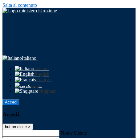
Salta al contenuto
Italiano
Italiano
English
Français
عربى
Shqiptare
Accedi
Accedi
button close
×
Nome Utente