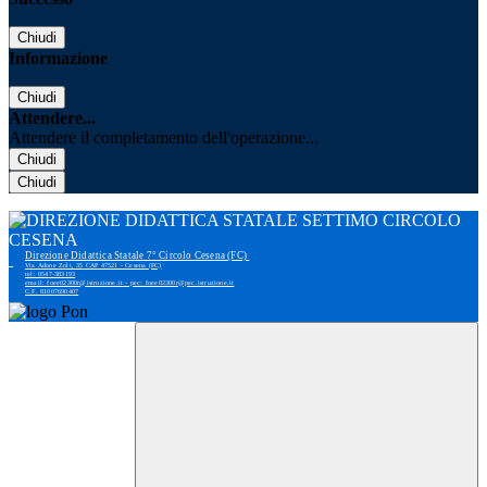
Chiudi
Informazione
Chiudi
Attendere...
Attendere il completamento dell'operazione...
Chiudi
Chiudi
Direzione Didattica Statale 7° Circolo Cesena (FC)
Via Adone Zoli, 35 CAP 47521 - Cesena (FC)
tel: 0547-383193
email: foee02300r@istruzione.it - pec: foee02300r@pec.istruzione.it
C.F. 81007690407