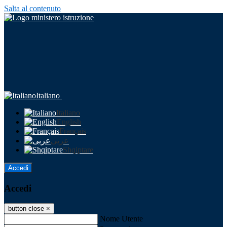
Salta al contenuto
Italiano
Italiano
English
Français
عربى
Shqiptare
Accedi
Accedi
button close
×
Nome Utente