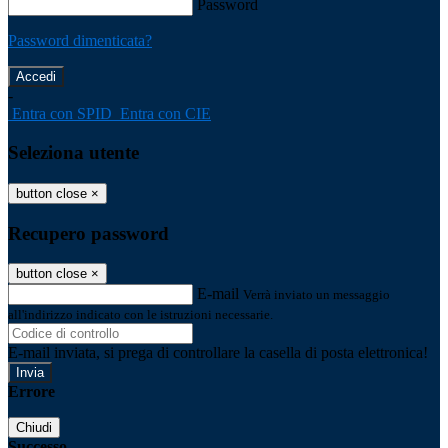
Password
Password dimenticata?
-
Entra con SPID
Entra con CIE
Seleziona utente
button close
×
Recupero password
button close
×
E-mail
Verrà inviato un messaggio
all'indirizzo indicato con le istruzioni necessarie.
E-mail inviata, si prega di controllare la casella di posta elettronica!
Errore
Chiudi
Successo