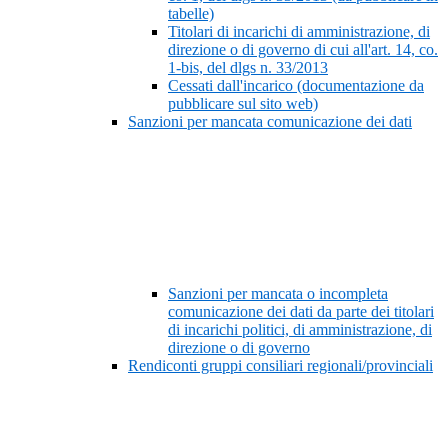
tabelle)
Titolari di incarichi di amministrazione, di
direzione o di governo di cui all'art. 14, co.
1-bis, del dlgs n. 33/2013
Cessati dall'incarico (documentazione da
pubblicare sul sito web)
Sanzioni per mancata comunicazione dei dati
Sanzioni per mancata o incompleta
comunicazione dei dati da parte dei titolari
di incarichi politici, di amministrazione, di
direzione o di governo
Rendiconti gruppi consiliari regionali/provinciali