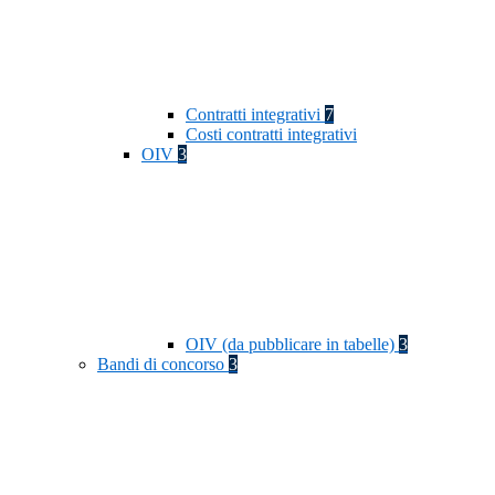
Contratti integrativi
7
Costi contratti integrativi
OIV
3
OIV (da pubblicare in tabelle)
3
Bandi di concorso
3