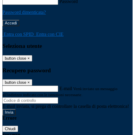
Password
Password dimenticata?
-
Entra con SPID
Entra con CIE
Seleziona utente
button close
×
Recupero password
button close
×
E-mail
Verrà inviato un messaggio
all'indirizzo indicato con le istruzioni necessarie.
E-mail inviata, si prega di controllare la casella di posta elettronica!
Errore
Chiudi
Successo