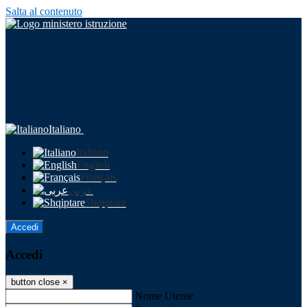
Salta al contenuto
Italiano
Italiano
English
Français
عربى
Shqiptare
Accedi
Accedi
button close
×
Nome Utente