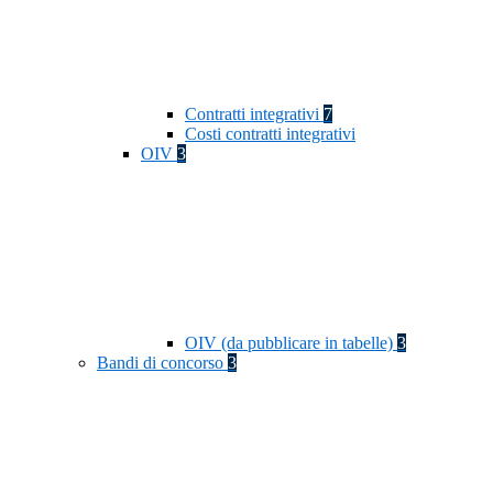
Contratti integrativi
7
Costi contratti integrativi
OIV
3
OIV (da pubblicare in tabelle)
3
Bandi di concorso
3