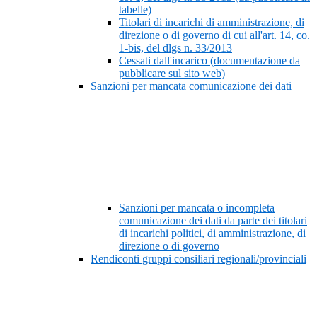
tabelle)
Titolari di incarichi di amministrazione, di
direzione o di governo di cui all'art. 14, co.
1-bis, del dlgs n. 33/2013
Cessati dall'incarico (documentazione da
pubblicare sul sito web)
Sanzioni per mancata comunicazione dei dati
Sanzioni per mancata o incompleta
comunicazione dei dati da parte dei titolari
di incarichi politici, di amministrazione, di
direzione o di governo
Rendiconti gruppi consiliari regionali/provinciali