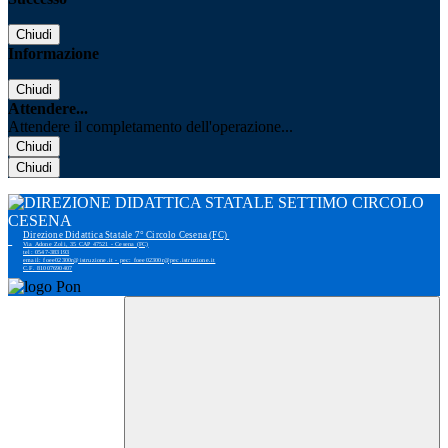
Chiudi
Informazione
Chiudi
Attendere...
Attendere il completamento dell'operazione...
Chiudi
Chiudi
Direzione Didattica Statale 7° Circolo Cesena (FC)
Via Adone Zoli, 35 CAP 47521 - Cesena (FC)
tel: 0547-383193
email: foee02300r@istruzione.it - pec: foee02300r@pec.istruzione.it
C.F. 81007690407