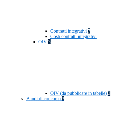
Contratti integrativi
7
Costi contratti integrativi
OIV
3
OIV (da pubblicare in tabelle)
3
Bandi di concorso
3