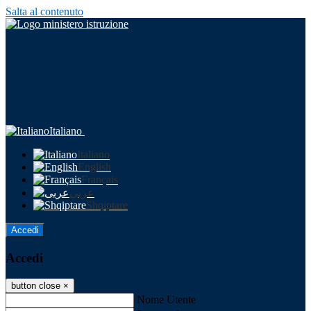
Salta al contenuto
Italiano
Italiano
English
Français
عربى
Shqiptare
Accedi
Accedi
button close
×
Nome Utente