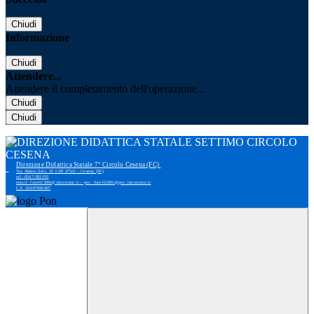
Chiudi
Informazione
Chiudi
Attendere...
Attendere il completamento dell'operazione...
Chiudi
Chiudi
Direzione Didattica Statale 7° Circolo Cesena (FC)
Via Adone Zoli, 35 CAP 47521 - Cesena (FC)
tel: 0547-383193
email: foee02300r@istruzione.it - pec: foee02300r@pec.istruzione.it
C.F. 81007690407