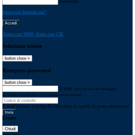
Password
Password dimenticata?
-
Entra con SPID
Entra con CIE
Seleziona utente
button close
×
Recupero password
button close
×
E-mail
Verrà inviato un messaggio
all'indirizzo indicato con le istruzioni necessarie.
E-mail inviata, si prega di controllare la casella di posta elettronica!
Errore
Chiudi
Successo