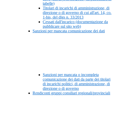
tabelle)
Titolari di incarichi di amministrazione, di
direzione o di governo di cui all'art. 14, co.
1-bis, del dlgs n. 33/2013
Cessati dall'incarico (documentazione da
pubblicare sul sito web)
Sanzioni per mancata comunicazione dei dati
Sanzioni per mancata o incompleta
comunicazione dei dati da parte dei titolari
di incarichi politici, di amministrazione, di
direzione o di governo
Rendiconti gruppi consiliari regionali/provinciali