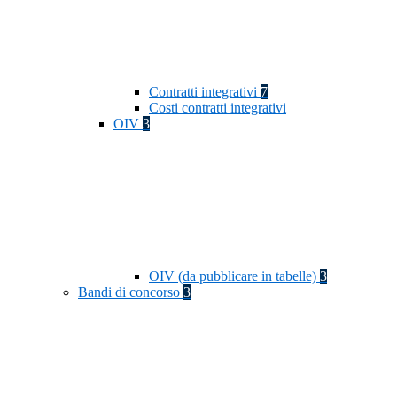
Contratti integrativi
7
Costi contratti integrativi
OIV
3
OIV (da pubblicare in tabelle)
3
Bandi di concorso
3