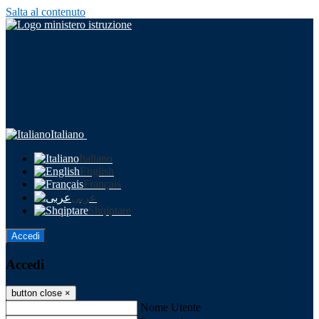
Salta al contenuto
Italiano
Italiano
English
Français
عربى
Shqiptare
Accedi
Accedi
button close
×
Nome Utente