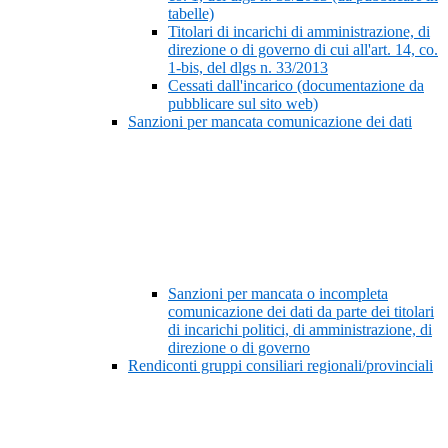
tabelle)
Titolari di incarichi di amministrazione, di
direzione o di governo di cui all'art. 14, co.
1-bis, del dlgs n. 33/2013
Cessati dall'incarico (documentazione da
pubblicare sul sito web)
Sanzioni per mancata comunicazione dei dati
Sanzioni per mancata o incompleta
comunicazione dei dati da parte dei titolari
di incarichi politici, di amministrazione, di
direzione o di governo
Rendiconti gruppi consiliari regionali/provinciali