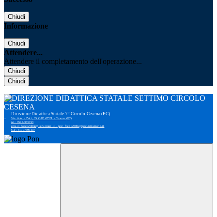
Chiudi
Informazione
Chiudi
Attendere...
Attendere il completamento dell'operazione...
Chiudi
Chiudi
Direzione Didattica Statale 7° Circolo Cesena (FC)
Via Adone Zoli, 35 CAP 47521 - Cesena (FC)
tel: 0547-383193
email: foee02300r@istruzione.it - pec: foee02300r@pec.istruzione.it
C.F. 81007690407