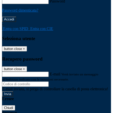
Password
Password dimenticata?
-
Entra con SPID
Entra con CIE
Seleziona utente
button close
×
Recupero password
button close
×
E-mail
Verrà inviato un messaggio
all'indirizzo indicato con le istruzioni necessarie.
E-mail inviata, si prega di controllare la casella di posta elettronica!
Errore
Chiudi
Successo