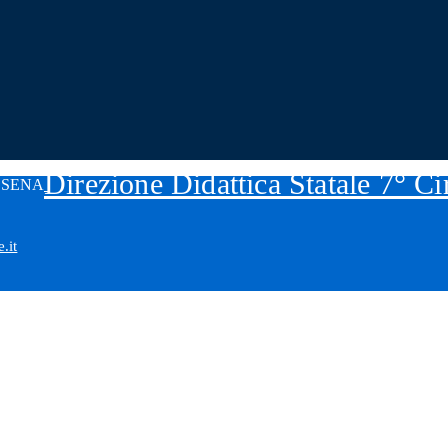
Direzione Didattica Statale 7° C
.it