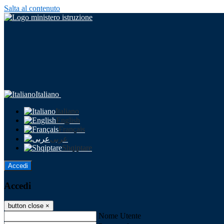
Salta al contenuto
Italiano
Italiano
English
Français
عربى
Shqiptare
Accedi
Accedi
button close
×
Nome Utente