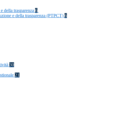
 e della trasparenza
6
rruzione e della trasparenza (PTPCT)
6
tività
30
stionale
21