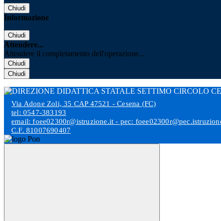
Chiudi
Informazione
Chiudi
Attendere...
Attendere il completamento dell'operazione...
Chiudi
Chiudi
Via Adone Zoli, 35 CAP 47521 - Cesena (FC)
tel: 0547-383193
email: foee02300r@istruzione.it - pec: foee02300r@pec.istruzione
C.F. 81007690407