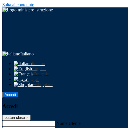
Salta al contenuto
Italiano
Italiano
English
Français
عربى
Shqiptare
Accedi
Accedi
button close
×
Nome Utente