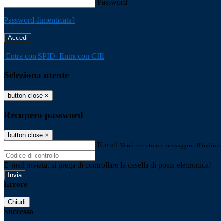
Password
Password dimenticata?
-
Entra con SPID
Entra con CIE
Seleziona utente
button close
×
Recupero password
button close
×
E-mail
Verrà inviato un messaggio all'indirizz
E-mail inviata, si prega di controllare la casella di posta elettronica!
Errore
Chiudi
Successo