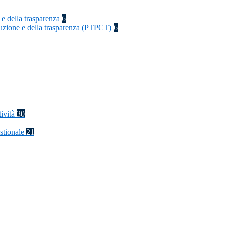
 e della trasparenza
6
rruzione e della trasparenza (PTPCT)
6
tività
30
stionale
21