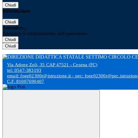
Chiudi
Informazione
Chiudi
Attendere...
Attendere il completamento dell'operazione...
Chiudi
Chiudi
Via Adone Zoli, 35 CAP 47521 - Cesena (FC)
tel: 0547-383193
email: foee02300r@istruzione.it - pec: foee02300r@pec.istruzione
C.F. 81007690407