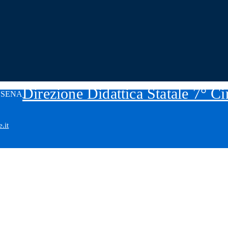
Direzione Didattica Statale 7° C
.it