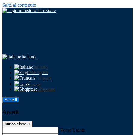
Salta al contenuto
Italiano
Italiano
English
Français
عربى
Shqiptare
Accedi
Accedi
button close
×
Nome Utente