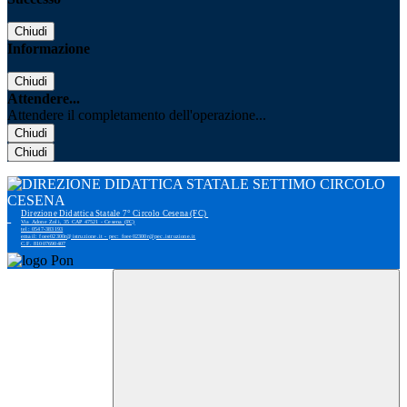
Chiudi
Informazione
Chiudi
Attendere...
Attendere il completamento dell'operazione...
Chiudi
Chiudi
Direzione Didattica Statale 7° Circolo Cesena (FC)
Via Adone Zoli, 35 CAP 47521 - Cesena (FC)
tel: 0547-383193
email: foee02300r@istruzione.it - pec: foee02300r@pec.istruzione.it
C.F. 81007690407