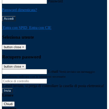
Password
Password dimenticata?
-
Entra con SPID
Entra con CIE
Seleziona utente
button close
×
Recupero password
button close
×
E-mail
Verrà inviato un messaggio
all'indirizzo indicato con le istruzioni necessarie.
E-mail inviata, si prega di controllare la casella di posta elettronica!
Errore
Chiudi
Successo