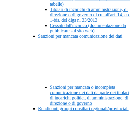
tabelle)
Titolari di incarichi di amministrazione, di
direzione o di governo di cui all'art. 14, co.
1-bis, del dlgs n. 33/2013
Cessati dall'incarico (documentazione da
pubblicare sul sito web)
Sanzioni per mancata comunicazione dei dati
Sanzioni per mancata o incompleta
comunicazione dei dati da parte dei titolari
di incarichi politici, di amministrazione, di
direzione o di governo
Rendiconti gruppi consiliari regionali/provinciali