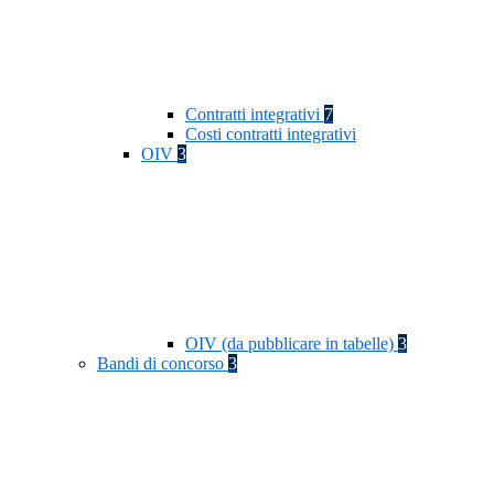
Contratti integrativi
7
Costi contratti integrativi
OIV
3
OIV (da pubblicare in tabelle)
3
Bandi di concorso
3