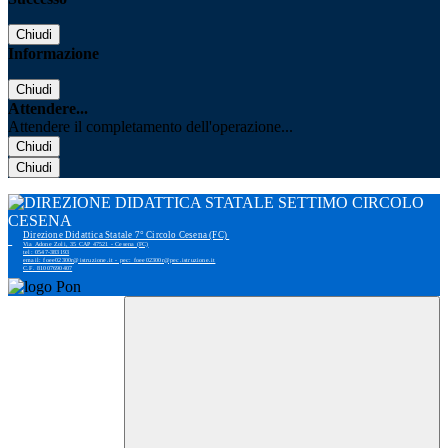
Chiudi
Informazione
Chiudi
Attendere...
Attendere il completamento dell'operazione...
Chiudi
Chiudi
Direzione Didattica Statale 7° Circolo Cesena (FC)
Via Adone Zoli, 35 CAP 47521 - Cesena (FC)
tel: 0547-383193
email: foee02300r@istruzione.it - pec: foee02300r@pec.istruzione.it
C.F. 81007690407