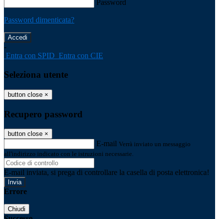
Password
Password dimenticata?
-
Entra con SPID
Entra con CIE
Seleziona utente
button close
×
Recupero password
button close
×
E-mail
Verrà inviato un messaggio
all'indirizzo indicato con le istruzioni necessarie.
E-mail inviata, si prega di controllare la casella di posta elettronica!
Errore
Chiudi
Successo