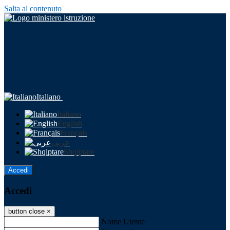
Salta al contenuto
Italiano
Italiano
English
Français
عربى
Shqiptare
Accedi
Accedi
button close
×
Nome Utente