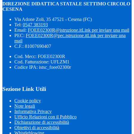
DIREZIONE DIDATTICA STATALE SETTIMO CIRCOLO
CESENA
Via Adone Zoli, 35 47521 - Cesena (FC)
Tel:
0547 383193
Email:
FOEE02300R@istruzione.it
Link per inviare una mail
PEC:
FOEE02300R@pec.istruzione.it
Link per inviare una
mail
C.F.: 81007690407
Cod. Mecc: FOEE02300R
Cod. Fatturazione: UFLZM1
Codice IPA: istsc_foee02300r
Sezione Link Utili
Cookie policy
Note legali
Informativa Privacy
Ufficio Relazioni con il Pubblico
Dichiarazione di accessibilità
Obiettivi di accessibilità
Whistleblowing