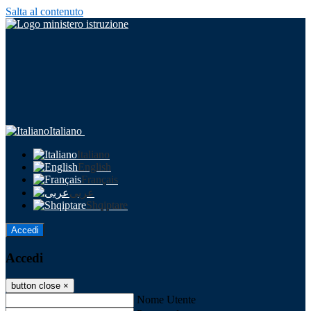
Salta al contenuto
Italiano
Italiano
English
Français
عربى
Shqiptare
Accedi
Accedi
button close
×
Nome Utente