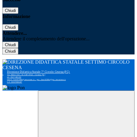
Chiudi
Informazione
Chiudi
Attendere...
Attendere il completamento dell'operazione...
Chiudi
Chiudi
Direzione Didattica Statale 7° Circolo Cesena (FC)
Via Adone Zoli, 35 CAP 47521 - Cesena (FC)
tel: 0547-383193
email: foee02300r@istruzione.it - pec: foee02300r@pec.istruzione.it
C.F. 81007690407