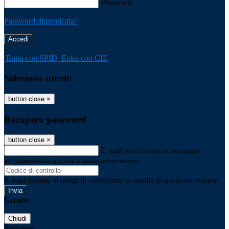
Password
Password dimenticata?
-
Entra con SPID
Entra con CIE
Seleziona utente
button close
×
Recupero password
button close
×
E-mail
Verrà inviato un messaggio
all'indirizzo indicato con le istruzioni necessarie.
E-mail inviata, si prega di controllare la casella di posta elettronica!
Errore
Chiudi
Successo