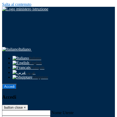
Salta al contenuto
Italiano
Italiano
English
Français
عربى
Shqiptare
Accedi
Accedi
button close
×
Nome Utente