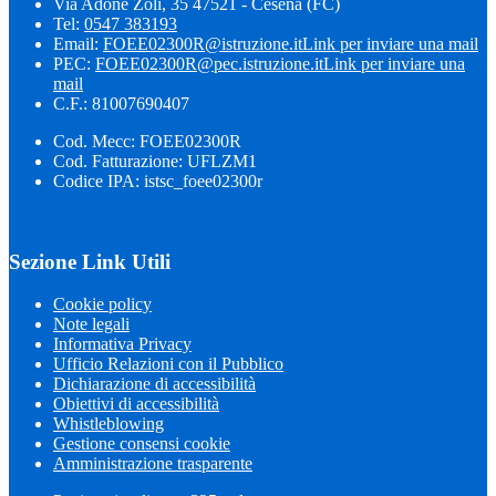
Via Adone Zoli, 35 47521 - Cesena (FC)
Tel:
0547 383193
Email:
FOEE02300R@istruzione.it
Link per inviare una mail
PEC:
FOEE02300R@pec.istruzione.it
Link per inviare una
mail
C.F.: 81007690407
Cod. Mecc: FOEE02300R
Cod. Fatturazione: UFLZM1
Codice IPA: istsc_foee02300r
Sezione Link Utili
Cookie policy
Note legali
Informativa Privacy
Ufficio Relazioni con il Pubblico
Dichiarazione di accessibilità
Obiettivi di accessibilità
Whistleblowing
Gestione consensi cookie
Amministrazione trasparente