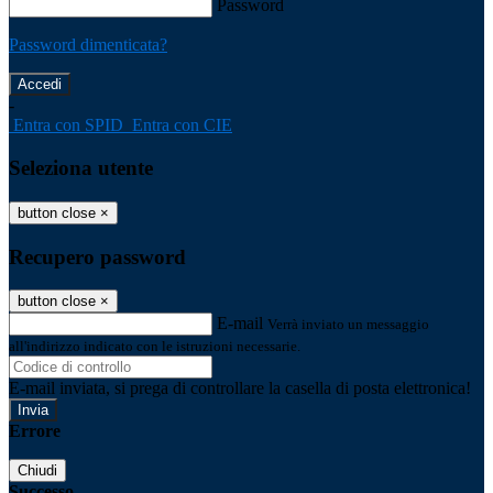
Password
Password dimenticata?
-
Entra con SPID
Entra con CIE
Seleziona utente
button close
×
Recupero password
button close
×
E-mail
Verrà inviato un messaggio
all'indirizzo indicato con le istruzioni necessarie.
E-mail inviata, si prega di controllare la casella di posta elettronica!
Errore
Chiudi
Successo