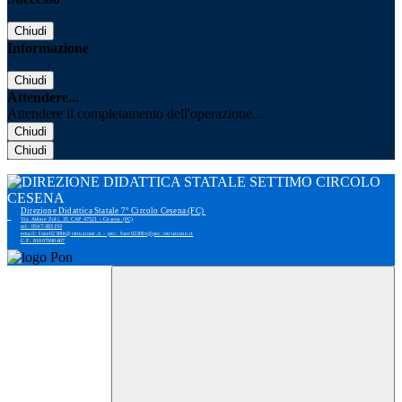
Chiudi
Informazione
Chiudi
Attendere...
Attendere il completamento dell'operazione...
Chiudi
Chiudi
Direzione Didattica Statale 7° Circolo Cesena (FC)
Via Adone Zoli, 35 CAP 47521 - Cesena (FC)
tel: 0547-383193
email: foee02300r@istruzione.it - pec: foee02300r@pec.istruzione.it
C.F. 81007690407