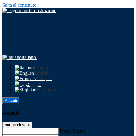
Salta al contenuto
Italiano
Italiano
English
Français
عربى
Shqiptare
Accedi
Accedi
button close
×
Nome Utente