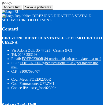
policy.
Accetta tutti
Salva le preferenze
DIREZIONE DIDATTICA STATALE
SETTIMO CIRCOLO CESENA
Contatti
DIREZIONE DIDATTICA STATALE SETTIMO CIRCOLO
CESENA
Via Adone Zoli, 35 47521 - Cesena (FC)
Tel:
0547 383193
Email:
FOEE02300R@istruzione.it
Link per inviare una mail
PEC:
FOEE02300R@pec.istruzione.it
Link per inviare una
mail
C.F.: 81007690407
Cod. Mecc: FOEE02300R
Cod. Fatturazione: UFLZM1
Codice IPA: istsc_foee02300r
Sezione Link Utili