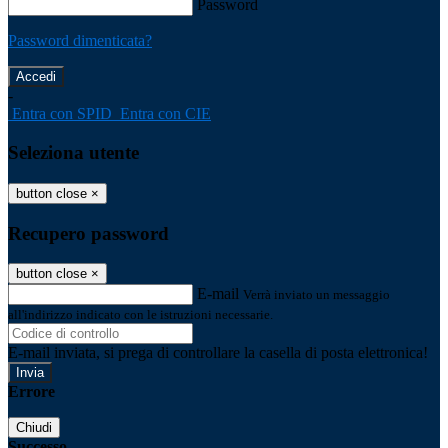
Password
Password dimenticata?
-
Entra con SPID
Entra con CIE
Seleziona utente
button close
×
Recupero password
button close
×
E-mail
Verrà inviato un messaggio
all'indirizzo indicato con le istruzioni necessarie.
E-mail inviata, si prega di controllare la casella di posta elettronica!
Errore
Chiudi
Successo