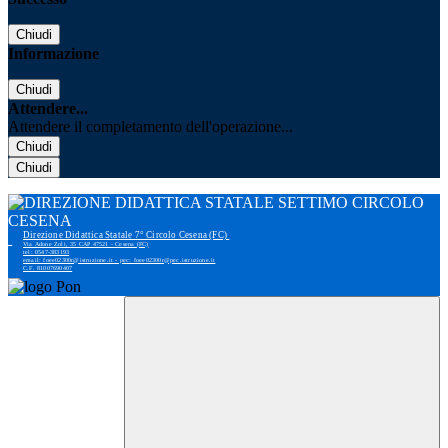
Chiudi
Informazione
Chiudi
Attendere...
Attendere il completamento dell'operazione...
Chiudi
Chiudi
Direzione Didattica Statale 7° Circolo Cesena (FC)
Via Adone Zoli, 35 CAP 47521 - Cesena (FC)
tel: 0547-383193
email: foee02300r@istruzione.it - pec: foee02300r@pec.istruzione.it
C.F. 81007690407