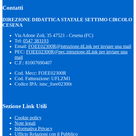
Contatti
DIREZIONE DIDATTICA STATALE SETTIMO CIRCOLO
CESENA
Via Adone Zoli, 35 47521 - Cesena (FC)
Tel:
0547 383193
Email:
FOEE02300R@istruzione.it
Link per inviare una mail
PEC:
FOEE02300R@pec.istruzione.it
Link per inviare una
mail
C.F.: 81007690407
Cod. Mecc: FOEE02300R
Cod. Fatturazione: UFLZM1
Codice IPA: istsc_foee02300r
Sezione Link Utili
Cookie policy
Note legali
Informativa Privacy
Ufficio Relazioni con il Pubblico