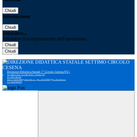
Chiudi
Informazione
Chiudi
Attendere...
Attendere il completamento dell'operazione...
Chiudi
Chiudi
Direzione Didattica Statale 7° Circolo Cesena (FC)
Via Adone Zoli, 35 CAP 47521 - Cesena (FC)
tel: 0547-383193
email: foee02300r@istruzione.it - pec: foee02300r@pec.istruzione.it
C.F. 81007690407