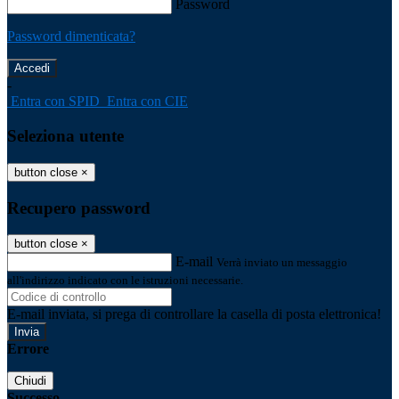
Password
Password dimenticata?
-
Entra con SPID
Entra con CIE
Seleziona utente
button close
×
Recupero password
button close
×
E-mail
Verrà inviato un messaggio
all'indirizzo indicato con le istruzioni necessarie.
E-mail inviata, si prega di controllare la casella di posta elettronica!
Errore
Chiudi
Successo