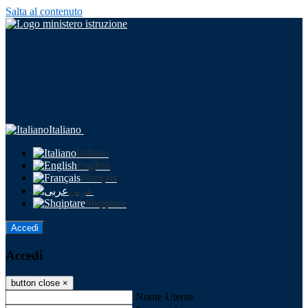
Salta al contenuto
Italiano
Italiano
English
Français
عربى
Shqiptare
Accedi
Accedi
button close
×
Nome Utente