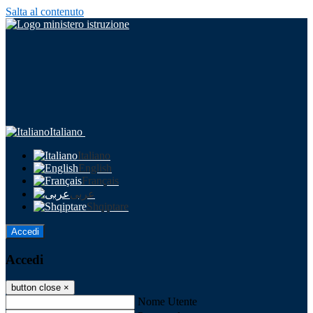
Salta al contenuto
Italiano
Italiano
English
Français
عربى
Shqiptare
Accedi
Accedi
button close
×
Nome Utente