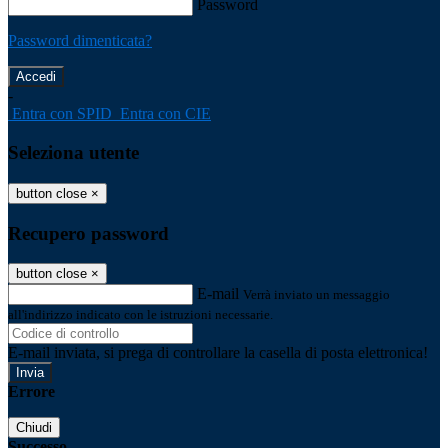
Password
Password dimenticata?
-
Entra con SPID
Entra con CIE
Seleziona utente
button close
×
Recupero password
button close
×
E-mail
Verrà inviato un messaggio
all'indirizzo indicato con le istruzioni necessarie.
E-mail inviata, si prega di controllare la casella di posta elettronica!
Errore
Chiudi
Successo