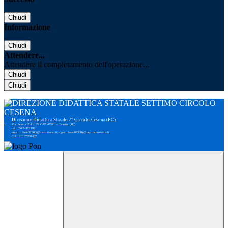
Chiudi
Informazione
Chiudi
Attendere...
Attendere il completamento dell'operazione...
Chiudi
Chiudi
Direzione Didattica Statale 7° Circolo Cesena (FC)
Via Adone Zoli, 35 CAP 47521 - Cesena (FC)
tel: 0547-383193
email: foee02300r@istruzione.it - pec: foee02300r@pec.istruzione.it
C.F. 81007690407