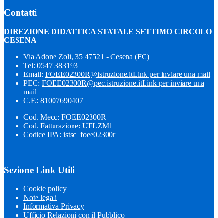
Contatti
DIREZIONE DIDATTICA STATALE SETTIMO CIRCOLO
CESENA
Via Adone Zoli, 35 47521 - Cesena (FC)
Tel:
0547 383193
Email:
FOEE02300R@istruzione.it
Link per inviare una mail
PEC:
FOEE02300R@pec.istruzione.it
Link per inviare una
mail
C.F.: 81007690407
Cod. Mecc: FOEE02300R
Cod. Fatturazione: UFLZM1
Codice IPA: istsc_foee02300r
Sezione Link Utili
Cookie policy
Note legali
Informativa Privacy
Ufficio Relazioni con il Pubblico