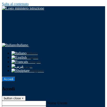
Salta al contenuto
Italiano
Italiano
English
Français
عربى
Shqiptare
Accedi
Accedi
button close
×
Nome Utente