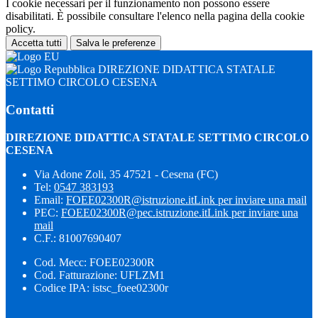
I cookie necessari per il funzionamento non possono essere
disabilitati. È possibile consultare l'elenco nella pagina della cookie
policy.
Accetta tutti
Salva le preferenze
DIREZIONE DIDATTICA STATALE
SETTIMO CIRCOLO CESENA
Contatti
DIREZIONE DIDATTICA STATALE SETTIMO CIRCOLO
CESENA
Via Adone Zoli, 35 47521 - Cesena (FC)
Tel:
0547 383193
Email:
FOEE02300R@istruzione.it
Link per inviare una mail
PEC:
FOEE02300R@pec.istruzione.it
Link per inviare una
mail
C.F.: 81007690407
Cod. Mecc: FOEE02300R
Cod. Fatturazione: UFLZM1
Codice IPA: istsc_foee02300r