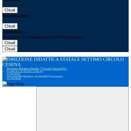
Chiudi
Informazione
Chiudi
Attendere...
Attendere il completamento dell'operazione...
Chiudi
Chiudi
Direzione Didattica Statale 7° Circolo Cesena (FC)
Via Adone Zoli, 35 CAP 47521 - Cesena (FC)
tel: 0547-383193
email: foee02300r@istruzione.it - pec: foee02300r@pec.istruzione.it
C.F. 81007690407