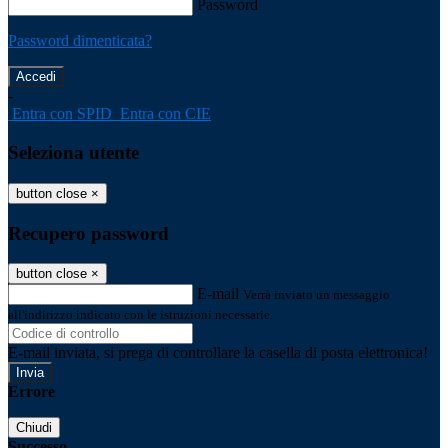
Password
Password dimenticata?
-
Entra con SPID
Entra con CIE
Seleziona utente
button close
×
Recupero password
button close
×
E-mail
Verrà inviato un messaggio
all'indirizzo indicato con le istruzioni necessarie.
E-mail inviata, si prega di controllare la casella di posta elettronica!
Errore
Chiudi
Successo