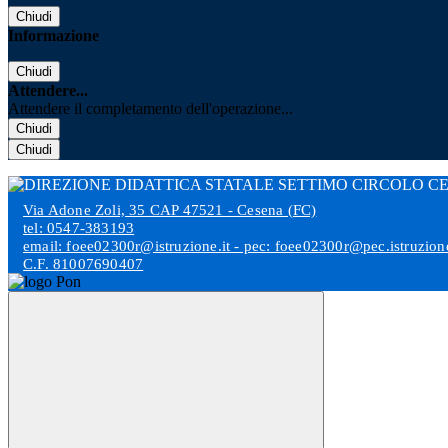
Chiudi
Informazione
Chiudi
Attendere...
Attendere il completamento dell'operazione...
Chiudi
Chiudi
Via Adone Zoli, 35 CAP 47521 - Cesena (FC)
tel: 0547-383193
email: foee02300r@istruzione.it - pec: foee02300r@pec.istruzione
C.F. 81007690407