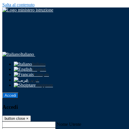
Salta al contenuto
Italiano
Italiano
English
Français
عربى
Shqiptare
Accedi
Accedi
button close
×
Nome Utente