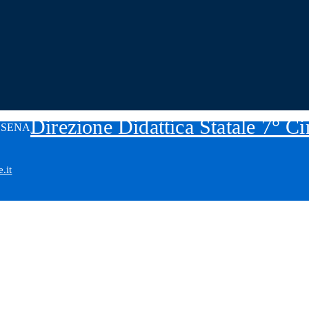
Direzione Didattica Statale 7° C
.it