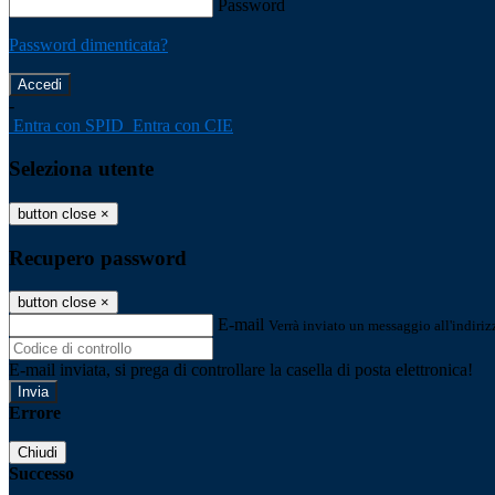
Password
Password dimenticata?
-
Entra con SPID
Entra con CIE
Seleziona utente
button close
×
Recupero password
button close
×
E-mail
Verrà inviato un messaggio all'indirizz
E-mail inviata, si prega di controllare la casella di posta elettronica!
Errore
Chiudi
Successo