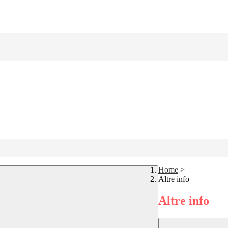
Home
>
Altre info
Altre info