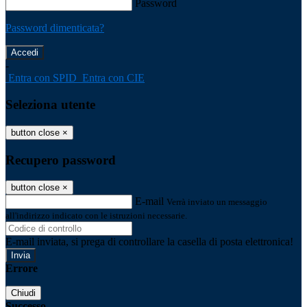
Password
Password dimenticata?
-
Entra con SPID
Entra con CIE
Seleziona utente
button close
×
Recupero password
button close
×
E-mail
Verrà inviato un messaggio
all'indirizzo indicato con le istruzioni necessarie.
E-mail inviata, si prega di controllare la casella di posta elettronica!
Errore
Chiudi
Successo