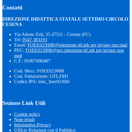
Contatti
DIREZIONE DIDATTICA STATALE SETTIMO CIRCOLO
CESENA
Via Adone Zoli, 35 47521 - Cesena (FC)
Tel:
0547 383193
Email:
FOEE02300R@istruzione.it
Link per inviare una mail
PEC:
FOEE02300R@pec.istruzione.it
Link per inviare una
mail
C.F.: 81007690407
Cod. Mecc: FOEE02300R
Cod. Fatturazione: UFLZM1
Codice IPA: istsc_foee02300r
Sezione Link Utili
Cookie policy
Note legali
Informativa Privacy
Ufficio Relazioni con il Pubblico