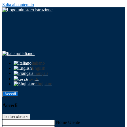
Salta al contenuto
Italiano
Italiano
English
Français
عربى
Shqiptare
Accedi
Accedi
button close
×
Nome Utente