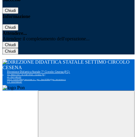
Chiudi
Informazione
Chiudi
Attendere...
Attendere il completamento dell'operazione...
Chiudi
Chiudi
Direzione Didattica Statale 7° Circolo Cesena (FC)
Via Adone Zoli, 35 CAP 47521 - Cesena (FC)
tel: 0547-383193
email: foee02300r@istruzione.it - pec: foee02300r@pec.istruzione.it
C.F. 81007690407