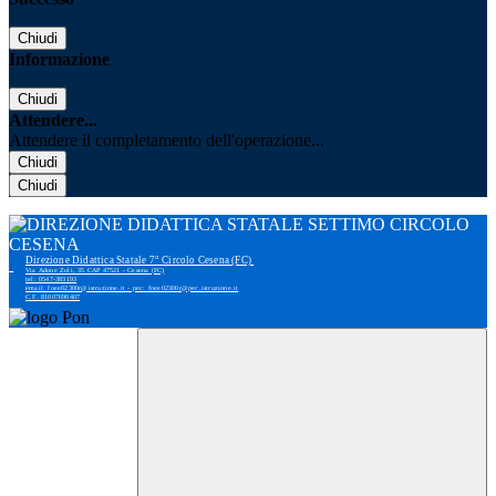
Chiudi
Informazione
Chiudi
Attendere...
Attendere il completamento dell'operazione...
Chiudi
Chiudi
Direzione Didattica Statale 7° Circolo Cesena (FC)
Via Adone Zoli, 35 CAP 47521 - Cesena (FC)
tel: 0547-383193
email: foee02300r@istruzione.it - pec: foee02300r@pec.istruzione.it
C.F. 81007690407