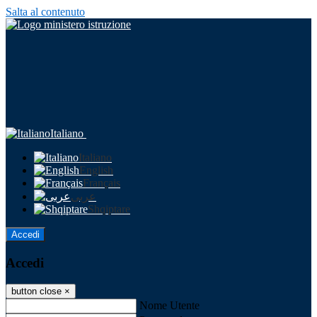
Salta al contenuto
Italiano
Italiano
English
Français
عربى
Shqiptare
Accedi
Accedi
button close
×
Nome Utente