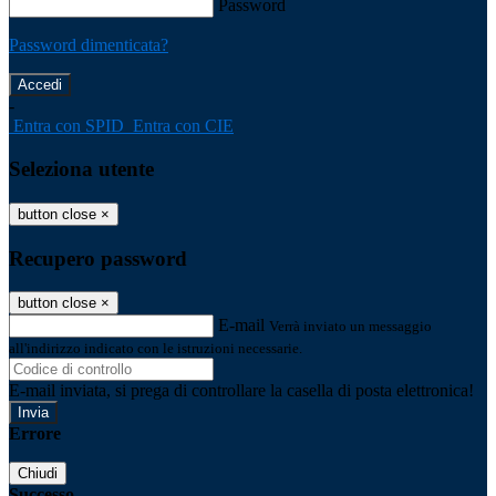
Password
Password dimenticata?
-
Entra con SPID
Entra con CIE
Seleziona utente
button close
×
Recupero password
button close
×
E-mail
Verrà inviato un messaggio
all'indirizzo indicato con le istruzioni necessarie.
E-mail inviata, si prega di controllare la casella di posta elettronica!
Errore
Chiudi
Successo