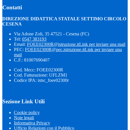
Contatti
DIREZIONE DIDATTICA STATALE SETTIMO CIRCOLO
CESENA
Via Adone Zoli, 35 47521 - Cesena (FC)
Tel:
0547 383193
Email:
FOEE02300R@istruzione.it
Link per inviare una mail
PEC:
FOEE02300R@pec.istruzione.it
Link per inviare una
mail
C.F.: 81007690407
Cod. Mecc: FOEE02300R
Cod. Fatturazione: UFLZM1
Codice IPA: istsc_foee02300r
Sezione Link Utili
Cookie policy
Note legali
Informativa Privacy
Ufficio Relazioni con il Pubblico