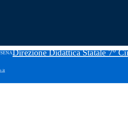
Direzione Didattica Statale 7° C
.it