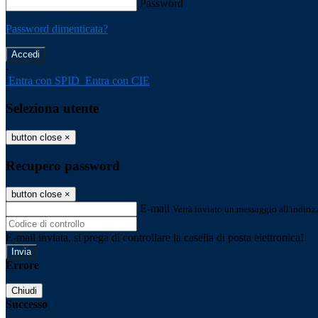
Password
Password dimenticata?
-
Entra con SPID
Entra con CIE
Seleziona utente
button close
×
Recupero password
button close
×
E-mail
Verrà inviato un messaggio all'indirizz
E-mail inviata, si prega di controllare la casella di posta elettronica!
Errore
Chiudi
Successo