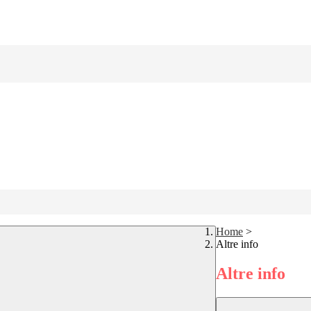
Home
>
Altre info
Altre info