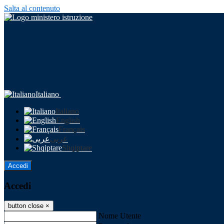
Salta al contenuto
Italiano
Italiano
English
Français
عربى
Shqiptare
Accedi
Accedi
button close
×
Nome Utente