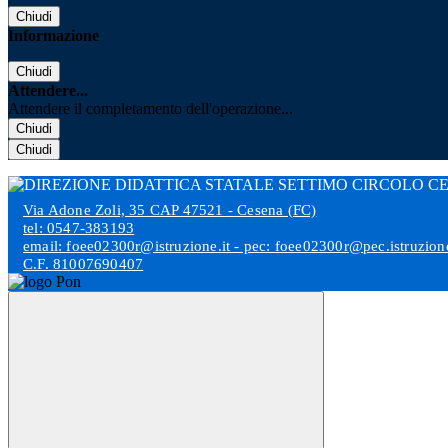
Chiudi
Informazione
Chiudi
Attendere...
Attendere il completamento dell'operazione...
Chiudi
Chiudi
Via Adone Zoli, 35 CAP 47521 - Cesena (FC)
tel: 0547-383193
email: foee02300r@istruzione.it - pec: foee02300r@pec.istruzione
C.F. 81007690407