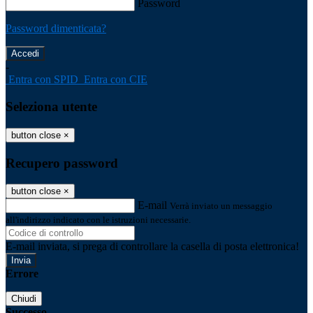
Password
Password dimenticata?
-
Entra con SPID
Entra con CIE
Seleziona utente
button close
×
Recupero password
button close
×
E-mail
Verrà inviato un messaggio
all'indirizzo indicato con le istruzioni necessarie.
E-mail inviata, si prega di controllare la casella di posta elettronica!
Errore
Chiudi
Successo