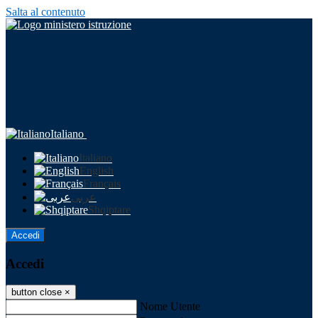
Salta al contenuto
Italiano
Italiano
English
Français
عربى
Shqiptare
Accedi
Accedi
button close
×
Nome Utente