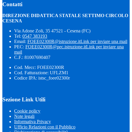
Contatti
DIREZIONE DIDATTICA STATALE SETTIMO CIRCOLO
CESENA
Via Adone Zoli, 35 47521 - Cesena (FC)
Tel:
0547 383193
Email:
FOEE02300R@istruzione.it
Link per inviare una mail
PEC:
FOEE02300R@pec.istruzione.it
Link per inviare una
mail
C.F.: 81007690407
Cod. Mecc: FOEE02300R
Cod. Fatturazione: UFLZM1
Codice IPA: istsc_foee02300r
Sezione Link Utili
Cookie policy
Note legali
Informativa Privacy
Ufficio Relazioni con il Pubblico