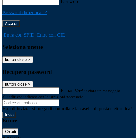
Password
Password dimenticata?
-
Entra con SPID
Entra con CIE
Seleziona utente
button close
×
Recupero password
button close
×
E-mail
Verrà inviato un messaggio
all'indirizzo indicato con le istruzioni necessarie.
E-mail inviata, si prega di controllare la casella di posta elettronica!
Errore
Chiudi
Successo