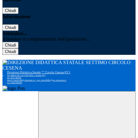
Chiudi
Informazione
Chiudi
Attendere...
Attendere il completamento dell'operazione...
Chiudi
Chiudi
Direzione Didattica Statale 7° Circolo Cesena (FC)
Via Adone Zoli, 35 CAP 47521 - Cesena (FC)
tel: 0547-383193
email: foee02300r@istruzione.it - pec: foee02300r@pec.istruzione.it
C.F. 81007690407