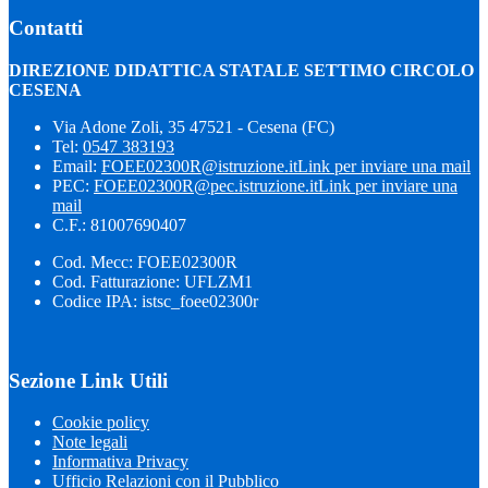
Contatti
DIREZIONE DIDATTICA STATALE SETTIMO CIRCOLO
CESENA
Via Adone Zoli, 35 47521 - Cesena (FC)
Tel:
0547 383193
Email:
FOEE02300R@istruzione.it
Link per inviare una mail
PEC:
FOEE02300R@pec.istruzione.it
Link per inviare una
mail
C.F.: 81007690407
Cod. Mecc: FOEE02300R
Cod. Fatturazione: UFLZM1
Codice IPA: istsc_foee02300r
Sezione Link Utili
Cookie policy
Note legali
Informativa Privacy
Ufficio Relazioni con il Pubblico