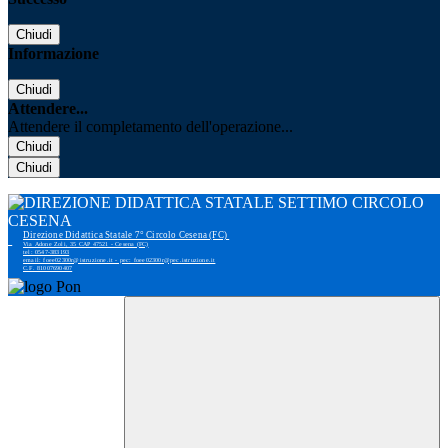
Chiudi
Informazione
Chiudi
Attendere...
Attendere il completamento dell'operazione...
Chiudi
Chiudi
Direzione Didattica Statale 7° Circolo Cesena (FC)
Via Adone Zoli, 35 CAP 47521 - Cesena (FC)
tel: 0547-383193
email: foee02300r@istruzione.it - pec: foee02300r@pec.istruzione.it
C.F. 81007690407