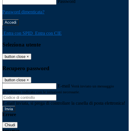
Password
Password dimenticata?
-
Entra con SPID
Entra con CIE
Seleziona utente
button close
×
Recupero password
button close
×
E-mail
Verrà inviato un messaggio
all'indirizzo indicato con le istruzioni necessarie.
E-mail inviata, si prega di controllare la casella di posta elettronica!
Errore
Chiudi
Successo