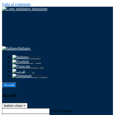
Salta al contenuto
Italiano
Italiano
English
Français
عربى
Shqiptare
Accedi
Accedi
button close
×
Nome Utente