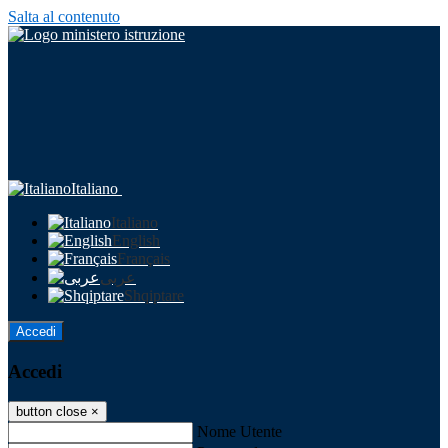
Salta al contenuto
Italiano
Italiano
English
Français
عربى
Shqiptare
Accedi
Accedi
button close
×
Nome Utente