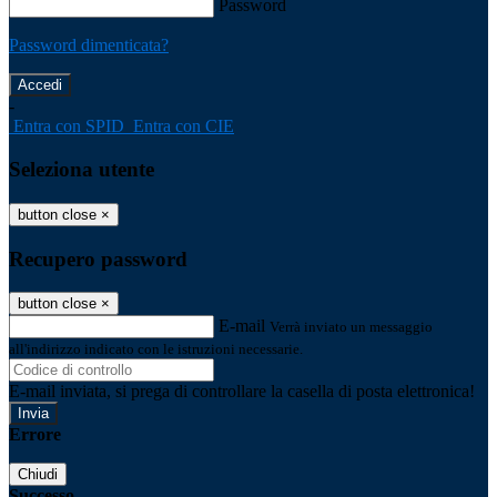
Password
Password dimenticata?
-
Entra con SPID
Entra con CIE
Seleziona utente
button close
×
Recupero password
button close
×
E-mail
Verrà inviato un messaggio
all'indirizzo indicato con le istruzioni necessarie.
E-mail inviata, si prega di controllare la casella di posta elettronica!
Errore
Chiudi
Successo