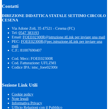
Contatti
DIREZIONE DIDATTICA STATALE SETTIMO CIRCOLO
CESENA
Via Adone Zoli, 35 47521 - Cesena (FC)
Tel:
0547 383193
Email:
FOEE02300R@istruzione.it
Link per inviare una mail
PEC:
FOEE02300R@pec.istruzione.it
Link per inviare una
mail
C.F.: 81007690407
Cod. Mecc: FOEE02300R
Cod. Fatturazione: UFLZM1
Codice IPA: istsc_foee02300r
Sezione Link Utili
Cookie policy
Note legali
Informativa Privacy
Ufficio Relazioni con il Pubblico