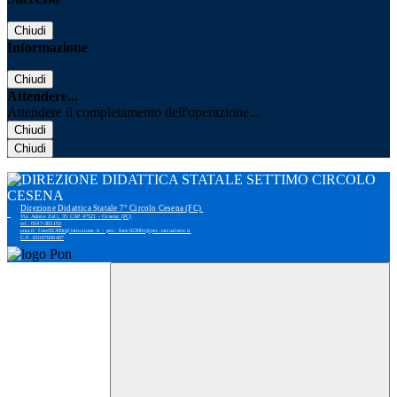
Chiudi
Informazione
Chiudi
Attendere...
Attendere il completamento dell'operazione...
Chiudi
Chiudi
Direzione Didattica Statale 7° Circolo Cesena (FC)
Via Adone Zoli, 35 CAP 47521 - Cesena (FC)
tel: 0547-383193
email: foee02300r@istruzione.it - pec: foee02300r@pec.istruzione.it
C.F. 81007690407