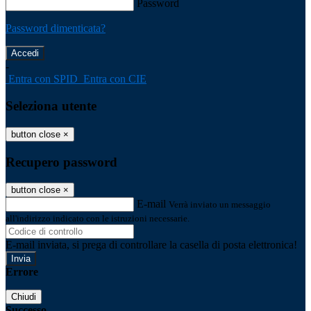
Password
Password dimenticata?
-
Entra con SPID
Entra con CIE
Seleziona utente
button close
×
Recupero password
button close
×
E-mail
Verrà inviato un messaggio
all'indirizzo indicato con le istruzioni necessarie.
E-mail inviata, si prega di controllare la casella di posta elettronica!
Errore
Chiudi
Successo