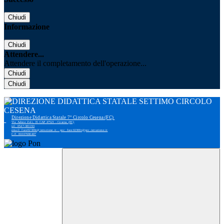
Chiudi
Informazione
Chiudi
Attendere...
Attendere il completamento dell'operazione...
Chiudi
Chiudi
Direzione Didattica Statale 7° Circolo Cesena (FC)
Via Adone Zoli, 35 CAP 47521 - Cesena (FC)
tel: 0547-383193
email: foee02300r@istruzione.it - pec: foee02300r@pec.istruzione.it
C.F. 81007690407