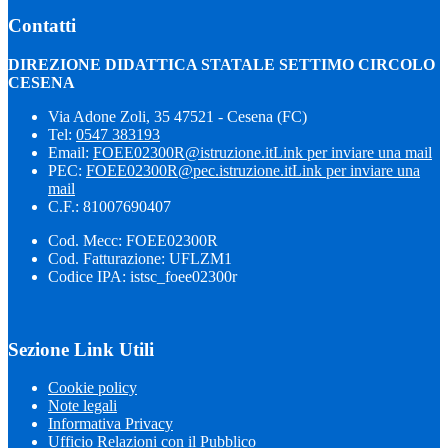
Contatti
DIREZIONE DIDATTICA STATALE SETTIMO CIRCOLO
CESENA
Via Adone Zoli, 35 47521 - Cesena (FC)
Tel:
0547 383193
Email:
FOEE02300R@istruzione.it
Link per inviare una mail
PEC:
FOEE02300R@pec.istruzione.it
Link per inviare una
mail
C.F.: 81007690407
Cod. Mecc: FOEE02300R
Cod. Fatturazione: UFLZM1
Codice IPA: istsc_foee02300r
Sezione Link Utili
Cookie policy
Note legali
Informativa Privacy
Ufficio Relazioni con il Pubblico