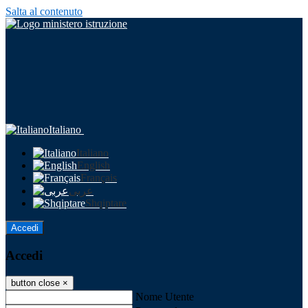
Salta al contenuto
Italiano
Italiano
English
Français
عربى
Shqiptare
Accedi
Accedi
button close
×
Nome Utente