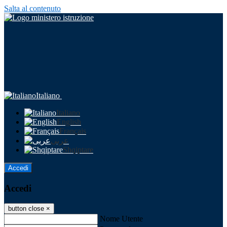
Salta al contenuto
Italiano
Italiano
English
Français
عربى
Shqiptare
Accedi
Accedi
button close
×
Nome Utente