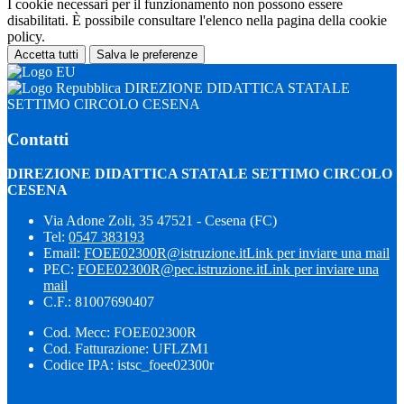
I cookie necessari per il funzionamento non possono essere
disabilitati. È possibile consultare l'elenco nella pagina della cookie
policy.
Accetta tutti
Salva le preferenze
DIREZIONE DIDATTICA STATALE
SETTIMO CIRCOLO CESENA
Contatti
DIREZIONE DIDATTICA STATALE SETTIMO CIRCOLO
CESENA
Via Adone Zoli, 35 47521 - Cesena (FC)
Tel:
0547 383193
Email:
FOEE02300R@istruzione.it
Link per inviare una mail
PEC:
FOEE02300R@pec.istruzione.it
Link per inviare una
mail
C.F.: 81007690407
Cod. Mecc: FOEE02300R
Cod. Fatturazione: UFLZM1
Codice IPA: istsc_foee02300r