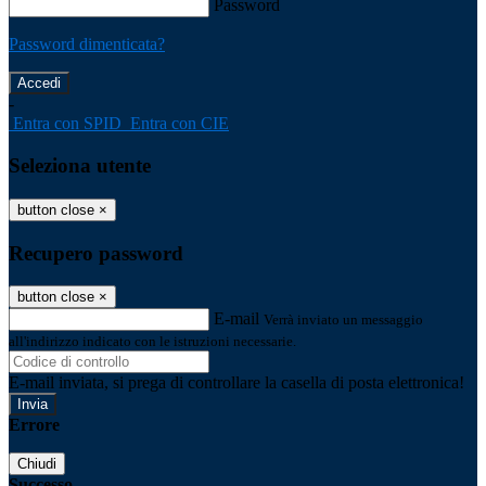
Password
Password dimenticata?
-
Entra con SPID
Entra con CIE
Seleziona utente
button close
×
Recupero password
button close
×
E-mail
Verrà inviato un messaggio
all'indirizzo indicato con le istruzioni necessarie.
E-mail inviata, si prega di controllare la casella di posta elettronica!
Errore
Chiudi
Successo