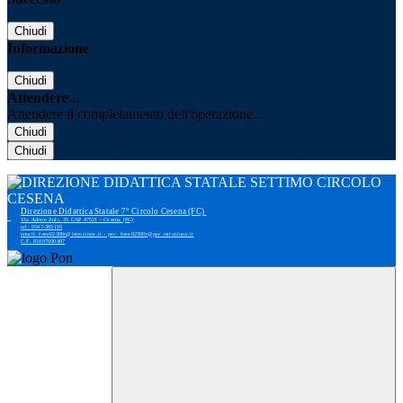
Chiudi
Informazione
Chiudi
Attendere...
Attendere il completamento dell'operazione...
Chiudi
Chiudi
Direzione Didattica Statale 7° Circolo Cesena (FC)
Via Adone Zoli, 35 CAP 47521 - Cesena (FC)
tel: 0547-383193
email: foee02300r@istruzione.it - pec: foee02300r@pec.istruzione.it
C.F. 81007690407