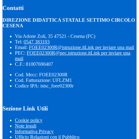
Contatti
DIREZIONE DIDATTICA STATALE SETTIMO CIRCOLO
CESENA
Via Adone Zoli, 35 47521 - Cesena (FC)
Tel:
0547 383193
Email:
FOEE02300R@istruzione.it
Link per inviare una mail
PEC:
FOEE02300R@pec.istruzione.it
Link per inviare una
mail
C.F.: 81007690407
Cod. Mecc: FOEE02300R
Cod. Fatturazione: UFLZM1
Codice IPA: istsc_foee02300r
Sezione Link Utili
Cookie policy
Note legali
Informativa Privacy
Ufficio Relazioni con il Pubblico