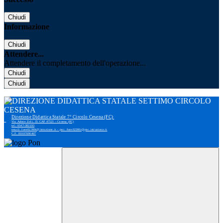
Chiudi
Informazione
Chiudi
Attendere...
Attendere il completamento dell'operazione...
Chiudi
Chiudi
Direzione Didattica Statale 7° Circolo Cesena (FC)
Via Adone Zoli, 35 CAP 47521 - Cesena (FC)
tel: 0547-383193
email: foee02300r@istruzione.it - pec: foee02300r@pec.istruzione.it
C.F. 81007690407