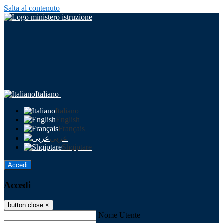
Salta al contenuto
Italiano
Italiano
English
Français
عربى
Shqiptare
Accedi
Accedi
button close
×
Nome Utente