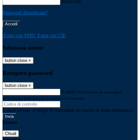
Password
Password dimenticata?
-
Entra con SPID
Entra con CIE
Seleziona utente
button close
×
Recupero password
button close
×
E-mail
Verrà inviato un messaggio
all'indirizzo indicato con le istruzioni necessarie.
E-mail inviata, si prega di controllare la casella di posta elettronica!
Errore
Chiudi
Successo