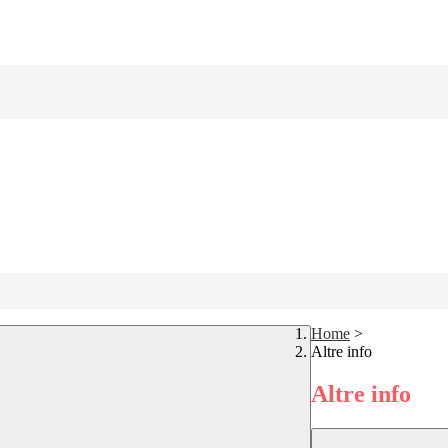
Home
>
Altre info
Altre info