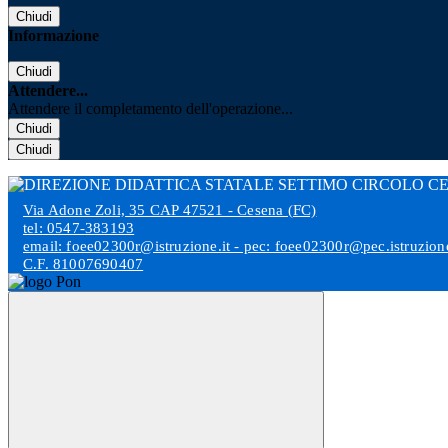
Chiudi
Informazione
Chiudi
Attendere...
Attendere il completamento dell'operazione...
Chiudi
Chiudi
Via Adone Zoli, 35 CAP 47521 - Cesena (FC)
tel: 0547-383193
email: foee02300r@istruzione.it - pec: foee02300r@pec.istruzione
C.F. 81007690407