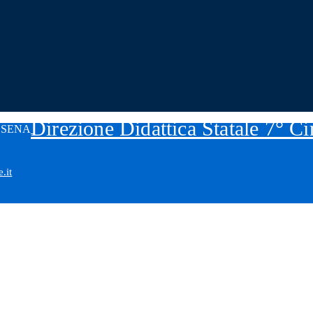
Direzione Didattica Statale 7° C
.it