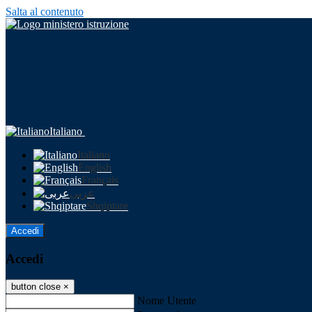
Salta al contenuto
Italiano
Italiano
English
Français
عربى
Shqiptare
Accedi
Accedi
button close
×
Nome Utente