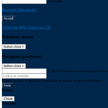
Password
Password dimenticata?
-
Entra con SPID
Entra con CIE
Seleziona utente
button close
×
Recupero password
button close
×
E-mail
Verrà inviato un messaggio all'indirizz
E-mail inviata, si prega di controllare la casella di posta elettronica!
Errore
Chiudi
Successo