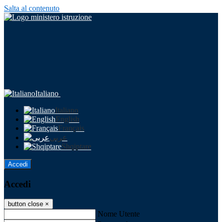
Salta al contenuto
Italiano
Italiano
English
Français
عربى
Shqiptare
Accedi
Accedi
button close
×
Nome Utente