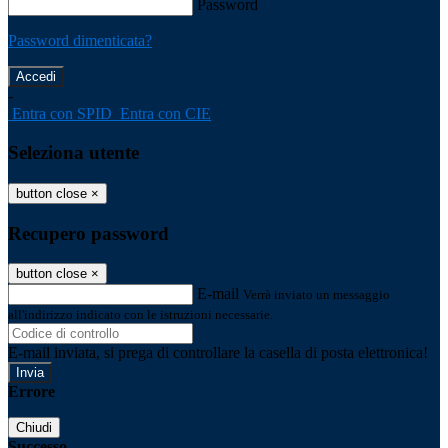
Password
Password dimenticata?
-
Entra con SPID
Entra con CIE
Seleziona utente
button close
×
Recupero password
button close
×
E-mail
Verrà inviato un messaggio
all'indirizzo indicato con le istruzioni necessarie.
E-mail inviata, si prega di controllare la casella di posta elettronica!
Errore
Chiudi
Successo