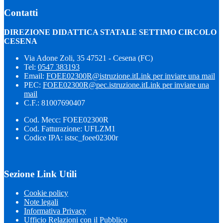
Contatti
DIREZIONE DIDATTICA STATALE SETTIMO CIRCOLO
CESENA
Via Adone Zoli, 35 47521 - Cesena (FC)
Tel:
0547 383193
Email:
FOEE02300R@istruzione.it
Link per inviare una mail
PEC:
FOEE02300R@pec.istruzione.it
Link per inviare una
mail
C.F.: 81007690407
Cod. Mecc: FOEE02300R
Cod. Fatturazione: UFLZM1
Codice IPA: istsc_foee02300r
Sezione Link Utili
Cookie policy
Note legali
Informativa Privacy
Ufficio Relazioni con il Pubblico