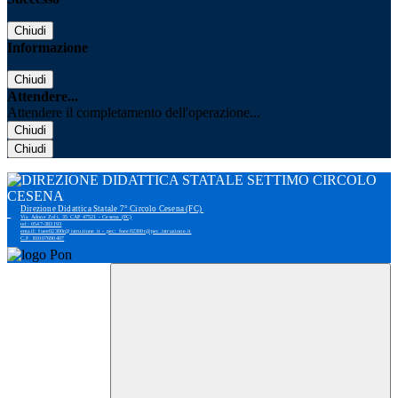
Chiudi
Informazione
Chiudi
Attendere...
Attendere il completamento dell'operazione...
Chiudi
Chiudi
Direzione Didattica Statale 7° Circolo Cesena (FC)
Via Adone Zoli, 35 CAP 47521 - Cesena (FC)
tel: 0547-383193
email: foee02300r@istruzione.it - pec: foee02300r@pec.istruzione.it
C.F. 81007690407